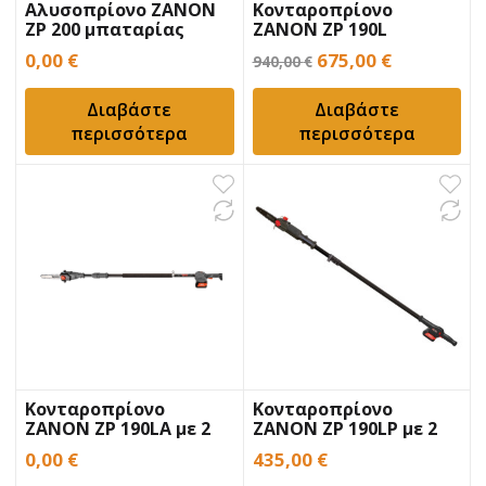
Αλυσοπρίονο ZANON
Κονταροπρίονο
ZP 200 μπαταρίας
ZANON ZP 190L
μπαταρίας
Original
Η
0,00
€
675,00
€
940,00
€
price
τρέχουσα
Διαβάστε
Διαβάστε
was:
τιμή
περισσότερα
περισσότερα
940,00 €.
είναι:
675,00 €.
Κονταροπρίονο
Κονταροπρίονο
ZANON ZP 190LA με 2
ZANON ZP 190LP με 2
μπαταρίες
μπαταρίες
0,00
€
435,00
€