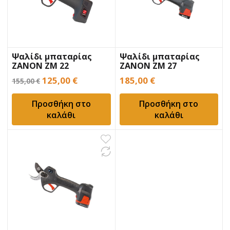
Ψαλίδι μπαταρίας
Ψαλίδι μπαταρίας
ZANON ZM 22
ZANON ZM 27
Original
Η
125,00
€
185,00
€
155,00
€
price
τρέχουσα
Προσθήκη στο
Προσθήκη στο
was:
τιμή
καλάθι
καλάθι
155,00 €.
είναι:
125,00 €.