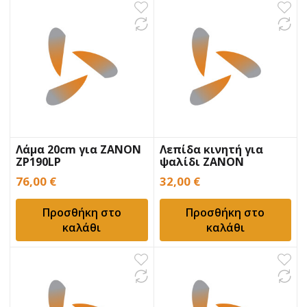
Λάμα 20cm για ZANON
Λεπίδα κινητή για
ZP190LP
ψαλίδι ZANON
κονταροπρίονο
ZM22/ZM27
76,00
€
32,00
€
Προσθήκη στο
Προσθήκη στο
καλάθι
καλάθι