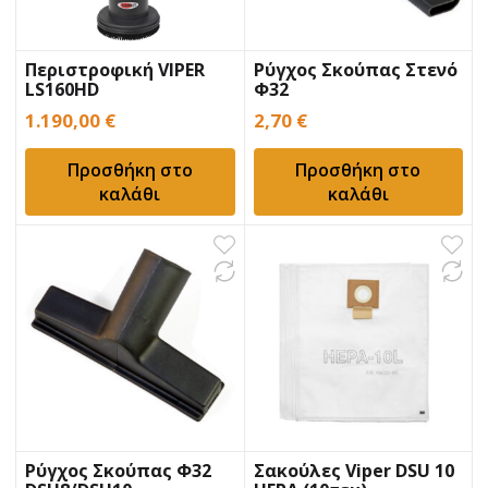
Περιστροφική VIPER
Ρύγχος Σκούπας Στενό
LS160HD
Φ32
1.190,00
€
2,70
€
Προσθήκη στο
Προσθήκη στο
καλάθι
καλάθι
Ρύγχος Σκούπας Φ32
Σακούλες Viper DSU 10