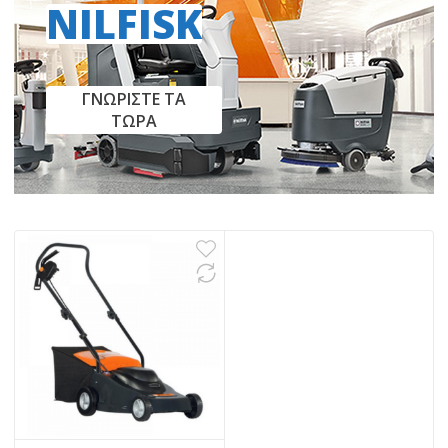
NILFISK
ΓΝΩΡΙΣΤΕ ΤΑ
ΤΩΡΑ