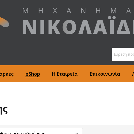
άρκες
eShop
Η Εταιρεία
Επικοινωνία
ης