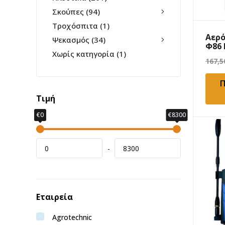
Σκούπες
(94)
Τροχόσπιτα
(1)
Αερό
Ψεκασμός
(34)
Φ86
Χωρίς κατηγορία
(1)
167,
Π
Τιμή
€0
€8300
-
Εταιρεία
Agrotechnic