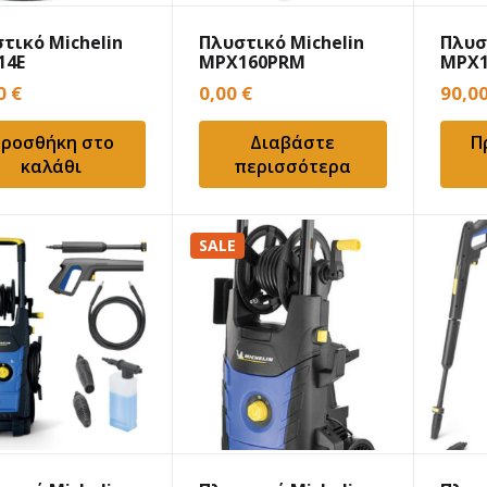
τικό Michelin
Πλυστικό Michelin
Πλυσ
14E
MPX160PRM
MPX1
90
€
0,00
€
90,0
ροσθήκη στο
Διαβάστε
Π
καλάθι
περισσότερα
SALE