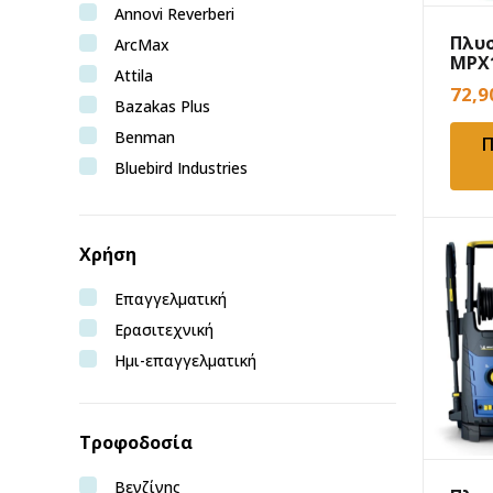
Annovi Reverberi
Πλυσ
ArcMax
MPX
Attila
72,
Bazakas Plus
Benman
Π
Bluebird Industries
Bormann Pro
Bruntoil
Χρήση
Bulle
Castelgarden
Επαγγελματική
Craftop
Ερασιτεχνική
Deca
Ημι-επαγγελματική
Echo
Efco
Τροφοδοσία
EGO
Epoca
Βενζίνης