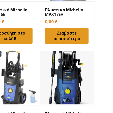
τικό Michelin
Πλυστικό Michelin
6E
MPX17EH
0
€
0,00
€
ροσθήκη στο
Διαβάστε
καλάθι
περισσότερα