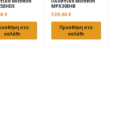
τικό Michelin
Πλυστικό Michelin
5EHDS
MPX30EHB
00
€
539,00
€
ροσθήκη στο
Προσθήκη στο
καλάθι
καλάθι