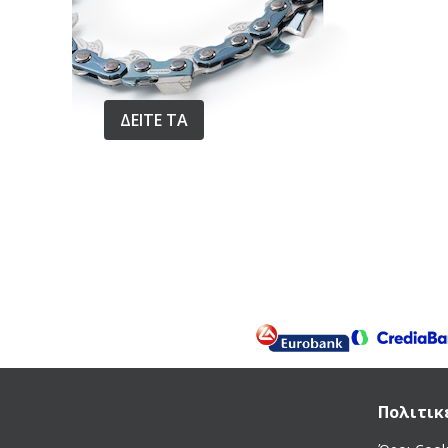
Nova
Oase
Oleomac
Oregon
ΔΕΙΤΕ ΤΑ
PA-Made in Italy
Pedrollo
Pentax
Pyramex
Robin
Rover Pompe
Rupes
Ruris
Samurai
Shindaiwa
SKIL
Πολιτικ
Sucko