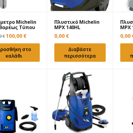
μετρο Michelin
Πλυστικό Michelin
Πλυσ
 Βαρέως Τύπου
MPX 140HL
MPX 
Original
Η
100,00
€
0,00
€
0,00
50
€
price
τρέχουσα
ροσθήκη στο
Διαβάστε
was:
τιμή
καλάθι
περισσότερα
π
167,50 €.
είναι:
100,00 €.