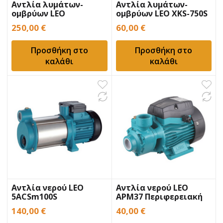
Αντλία λυμάτων-
Αντλία λυμάτων-
ομβρύων LEO
ομβρύων LEO XKS-750S
50WQD10-10-1.1T με
Inox
250,00
€
60,00
€
κοπτήρα
Προσθήκη στο
Προσθήκη στο
καλάθι
καλάθι
Αντλία νερού LEO
Αντλία νερού LEO
5ACSm100S
APM37 Περιφερειακή
Πολυβάθμια 1,2Hp
140,00
€
40,00
€