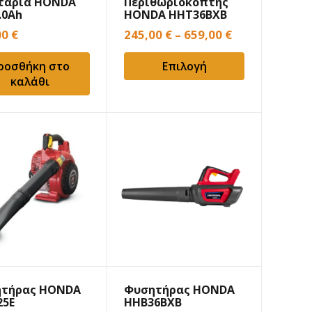
αρία HONDA
Περιθωριοκόπτης
.0Ah
HONDA HHT36BXB
μπαταρίας
00
€
245,00
€
–
659,00
€
ροσθήκη στο
Επιλογή
καλάθι
τήρας HONDA
Φυσητήρας HONDA
25E
HHB36BXB