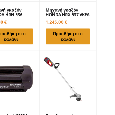
νή γκαζόν
Μηχανή γκαζόν
A HRN 536
HONDA HRX 537 VKEA
00
€
1.245,00
€
ροσθήκη στο
Προσθήκη στο
καλάθι
καλάθι