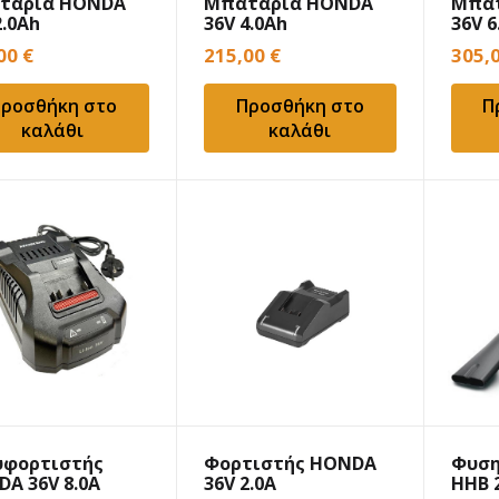
ταρία HONDA
Μπαταρία HONDA
Μπατ
2.0Ah
36V 4.0Ah
36V 6
,00
€
215,00
€
305,
ροσθήκη στο
Προσθήκη στο
Π
καλάθι
καλάθι
υφορτιστής
Φορτιστής HONDA
Φυση
A 36V 8.0A
36V 2.0A
HHB 