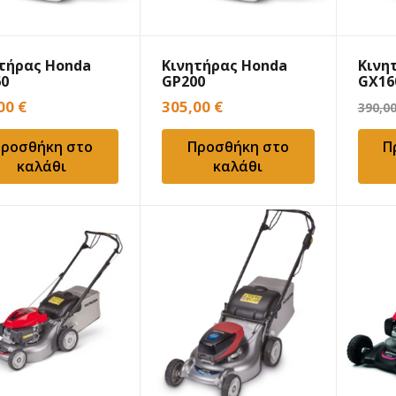
τήρας Honda
Κινητήρας Honda
Κινη
60
GP200
GX16
,00
€
305,00
€
390,0
ροσθήκη στο
Προσθήκη στο
Π
καλάθι
καλάθι