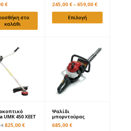
μπαταρίας
00
€
245,00
€
–
659,00
€
ροσθήκη στο
Επιλογή
καλάθι
οκοπτικό
Ψαλίδι
a UMK 450 XEET
μπορντούρας
HONDA HHH 25D 60E
Original
Η
825,00
€
685,00
€
0
€