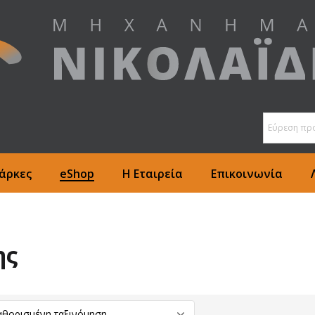
άρκες
eShop
Η Εταιρεία
Επικοινωνία
ης