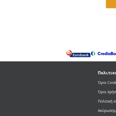
Talan
Tecomec
Tellarini
Toros
Total
Unimac
Viopsec
Viper
Visco
Volpi
Πολιτικ
Wolfgarden
Όροι Cook
Yamastik
Zanon
Όροι Χρήσ
Zenoah
Πολιτική 
Ελληνικής Κατασκευής
Ακύρωσης