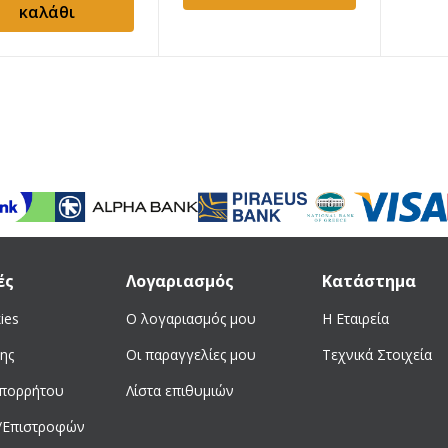
καλάθι
ές
Λογαριασμός
Κατάστημα
ies
Ο λογαριασμός μου
Η Εταιρεία
ης
Οι παραγγελίες μου
Τεχνικά Στοιχεία
απορρήτου
Λίστα επιθυμιών
/Επιστροφών