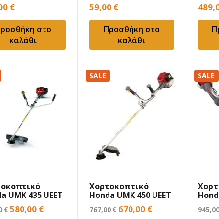
,00
€
59,00
€
489,
ροσθήκη στο
Προσθήκη στο
Π
καλάθι
καλάθι
SALE
SALE
τοκοπτικό
Χορτοκοπτικό
Χορτ
a UMK 435 UEET
Honda UMK 450 UEET
Hond
Original
Η
Original
Η
580,00
€
670,00
€
00
€
767,00
€
945,0