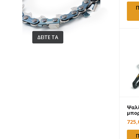
Nova
Π
Oase
Oleomac
Oregon
ΔΕΙΤΕ ΤΑ
PA-Made in Italy
Pedrollo
Pentax
Pyramex
Robin
Rover Pompe
Rupes
Ruris
Ψαλ
Samurai
μπο
Shindaiwa
HOND
725
SKIL
Sucko
Π