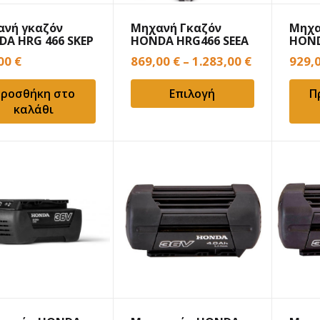
ανή γκαζόν
Μηχανή Γκαζόν
Μηχα
A HRG 466 SKEP
HONDA HRG466 SEEA
HOND
μπαταρίας
VKEA
,00
€
869,00
€
–
1.283,00
€
929,
ροσθήκη στο
Επιλογή
Π
καλάθι