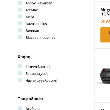
Annovi Reverberi
Μηχ
ArcMax
HOND
Attila
699
Bazakas Plus
Benman
Π
Bluebird Industries
Bormann Pro
Bruntoil
Χρήση
Bulle
Castelgarden
Επαγγελματική
Craftop
Ερασιτεχνική
Deca
Ημι-επαγγελματική
Echo
Efco
Τροφοδοσία
EGO
Epoca
Βενζίνης