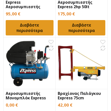
Express
Αεροσυμπιεστής
Αεροσυμπιεστής
Express 2hp 50lt
Μονομπλόκ Express
Μονομπλόκ
95,00
€
175,00
€
Διαβάστε
Διαβάστε
περισσότερα
περισσότερα
Αεροσυμπιεστής
Βραχίονας Παλάγκου
Μονομπλόκ Express
Express 75cm
2hp 24lt
0,00
€
42,00
€