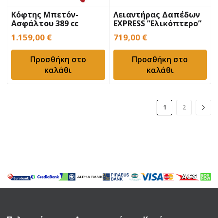
Κόφτης Μπετόν-
Λειαντήρας Δαπέδων
Ασφάλτου 389 cc
EXPRESS ”Ελικόπτερο”
EXPRESS Βενζίνης
1.159,00
€
719,00
€
Προσθήκη στο
Προσθήκη στο
καλάθι
καλάθι
1
2