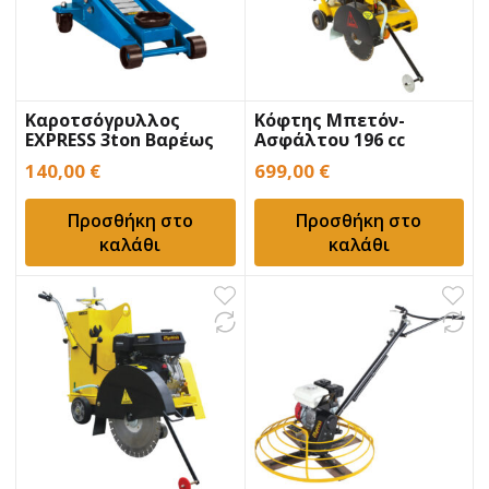
Καροτσόγρυλλος
Κόφτης Μπετόν-
EXPRESS 3ton Βαρέως
Ασφάλτου 196 cc
Τύπου
EXPRESS Βενζίνης
140,00
€
699,00
€
Προσθήκη στο
Προσθήκη στο
καλάθι
καλάθι