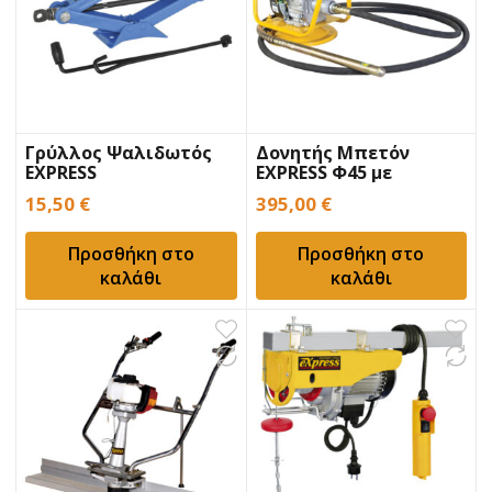
Γρύλλος Ψαλιδωτός
Δονητής Μπετόν
EXPRESS
EXPRESS Φ45 με
μαρκούτσι
15,50
€
395,00
€
Προσθήκη στο
Προσθήκη στο
καλάθι
καλάθι