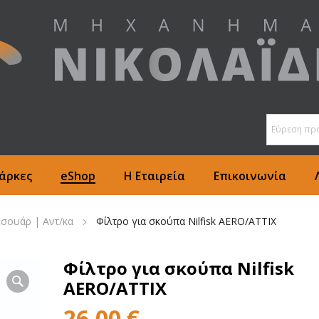
άρκες
eShop
Η Εταιρεία
Επικοινωνία
εσουάρ | Αντ/κα
Φίλτρο για σκούπα Nilfisk AERO/ATTIX
Φίλτρο για σκούπα Nilfisk
AERO/ATTIX
26,00
€