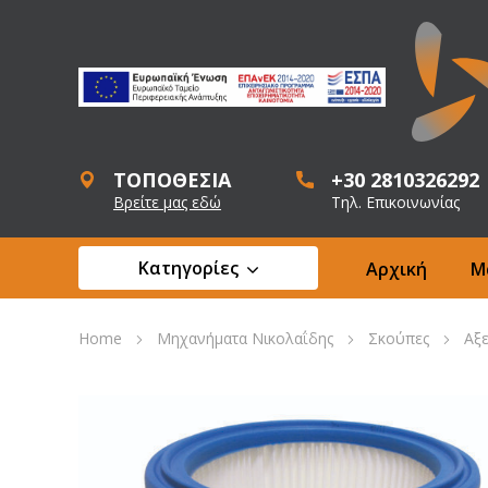
ΤΟΠΟΘΕΣΙΑ
+30 2810326292
Βρείτε μας εδώ
Τηλ. Επικοινωνίας
Κατηγορίες
Αρχική
Μ
Home
Μηχανήματα Νικολαΐδης
Σκούπες
Αξ