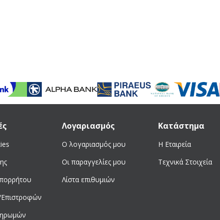
ές
Λογαριασμός
Κατάστημα
ies
Ο λογαριασμός μου
Η Εταιρεία
ης
Οι παραγγελίες μου
Τεχνικά Στοιχεία
απορρήτου
Λίστα επιθυμιών
/Επιστροφών
ληρωμών