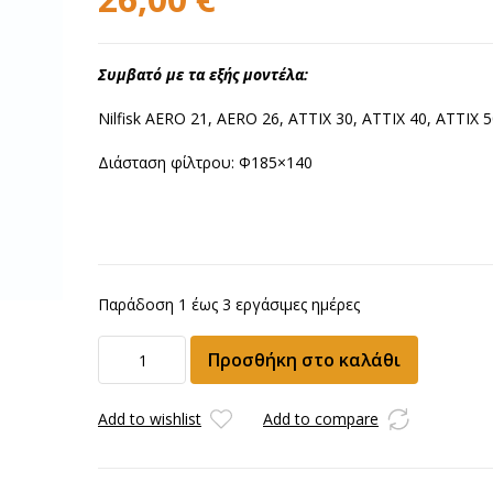
Συμβατό με τα εξής μοντέλα:
Nilfisk AERO 21, AERO 26, ATTIX 30, ATTIX 40, ATTIX 
Διάσταση φίλτρου: Φ185×140
Παράδοση 1 έως 3 εργάσιμες ημέρες
Φίλτρο
Προσθήκη στο καλάθι
για
σκούπα
Nilfisk
Add to wishlist
Add to compare
AERO/ATTIX
ποσότητα