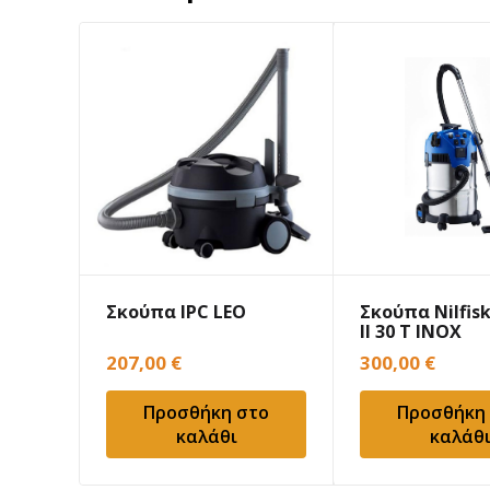
Σκούπα IPC LEO
Σκούπα Nilfis
II 30 T INOX
207,00
€
300,00
€
Προσθήκη στο
Προσθήκη
καλάθι
καλάθ