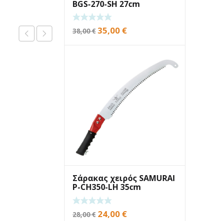
BGS-270-SH 27cm
Original
Η
35,00
€
38,00
€
price
τρέχουσα
was:
τιμή
38,00 €.
είναι:
35,00 €.
Σάρακας χειρός SAMURAI
P-CH350-LH 35cm
Original
Η
24,00
€
28,00
€