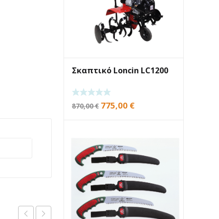
Σκαπτικό Loncin LC1200
Original
Η
775,00
€
870,00
€
price
τρέχουσα
was:
τιμή
870,00 €.
είναι:
775,00 €.