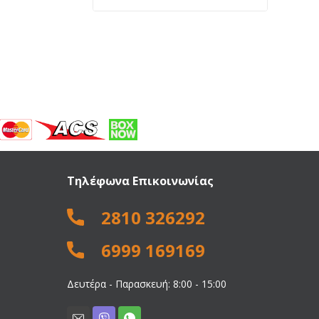
price
τρέχουσα
was:
τιμή
28,00 €.
είναι:
24,00 €.
Τηλέφωνα Επικοινωνίας
2810 326292
6999 169169
Δευτέρα - Παρασκευή: 8:00 - 15:00