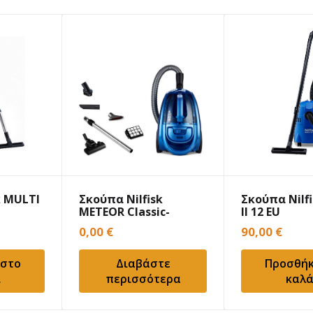
k MULTI
Σκούπα Nilfisk
Σκούπα Nilf
METEOR Classic-
II 12 EU
Bagless
0,00
€
90,00
€
 στο
Διαβάστε
Προσθήκ
ι
περισσότερα
καλά