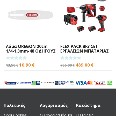
232,00 €.
είναι:
24,50 €.
είναι:
130,00 €.
22,00 €.
Λάμα OREGON 20cm
FLEX PACK BF3 ΣΕΤ
1/4-1.3mm-48 ΟΔΗΓΟΥΣ
ΕΡΓΑΛΕΙΩΝ ΜΠΑΤΑΡΙΑΣ
Original
Η
Original
Η
10,90
€
489,00
€
13,50
€
786,00
€
price
τρέχουσα
price
τρέχουσα
was:
τιμή
was:
τιμή
13,50 €.
είναι:
786,00 €.
είναι:
10,90 €.
489,00 €.
Πολιτικές
Λογαριασμός
Κατάστημα
Όροι Cookies
Ο λογαριασμός μου
Η Εταιρεία