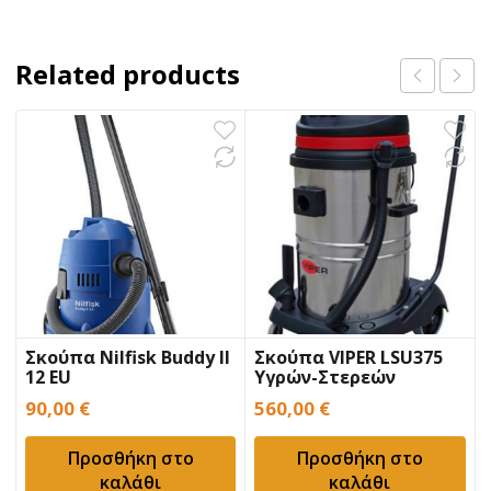
Related products
Σκούπα Nilfisk Buddy II
Σκούπα VIPER LSU375
12 EU
Υγρών-Στερεών
90,00
€
560,00
€
Προσθήκη στο
Προσθήκη στο
καλάθι
καλάθι