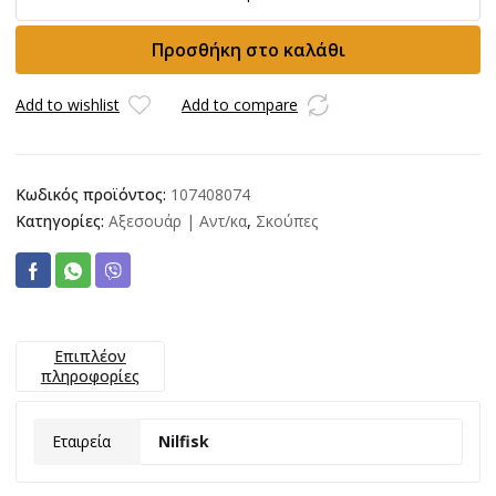
προέκταση
Φ36
Προσθήκη στο καλάθι
2x505mm
σκούπας
Nilfisk
Add to wishlist
Add to compare
ποσότητα
Κωδικός προϊόντος:
107408074
Κατηγορίες:
Αξεσουάρ | Αντ/κα
,
Σκούπες
Επιπλέον
πληροφορίες
Εταιρεία
Nilfisk