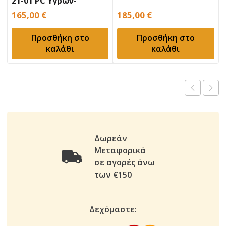
21-01 PC Υγρών-
Στερεών
165,00
€
185,00
€
Προσθήκη στο
Προσθήκη στο
καλάθι
καλάθι
Δωρεάν
Μεταφορικά
σε αγορές άνω
των €150
Δεχόμαστε: