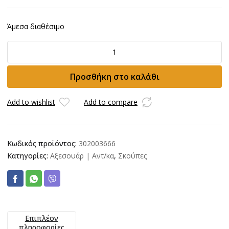
Άμεσα διαθέσιμο
Πέλμα
σκούπας
Nilfisk
Προσθήκη στο καλάθι
Φ36x400mm
ποσότητα
Add to wishlist
Add to compare
Κωδικός προϊόντος:
302003666
Κατηγορίες:
Αξεσουάρ | Αντ/κα
,
Σκούπες
Επιπλέον
πληροφορίες