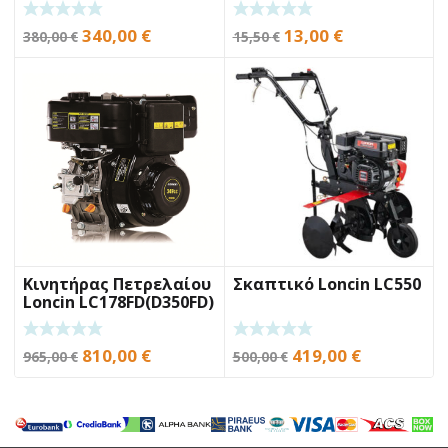
Original
Η
Original
Η
340,00
€
13,00
€
380,00
€
15,50
€
price
τρέχουσα
price
τρέχουσα
was:
τιμή
was:
τιμή
380,00 €.
είναι:
15,50 €.
είναι:
340,00 €.
13,00 €.
Κινητήρας Πετρελαίου
Σκαπτικό Loncin LC550
Loncin LC178FD(D350FD)
6,7Hp Σφήνα
Original
Η
Original
Η
810,00
€
419,00
€
965,00
€
500,00
€
price
τρέχουσα
price
τρέχουσα
was:
τιμή
was:
τιμή
965,00 €.
είναι:
500,00 €.
είναι: