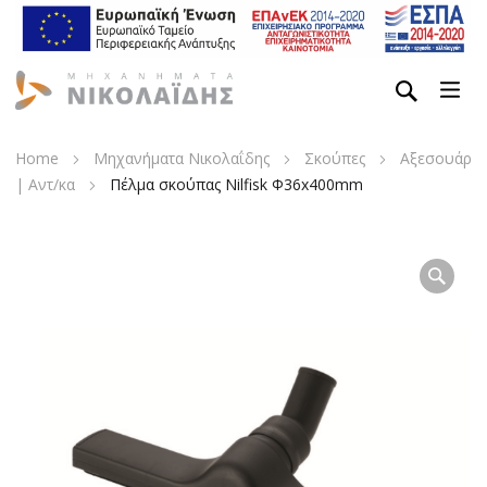
Home
Μηχανήματα Νικολαΐδης
Σκούπες
Αξεσουάρ
| Αντ/κα
Πέλμα σκούπας Nilfisk Φ36x400mm