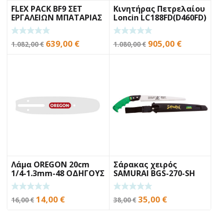
FLEX PACK BF9 ΣΕΤ
Κινητήρας Πετρελαίου
ΕΡΓΑΛΕΙΩΝ ΜΠΑΤΑΡΙΑΣ
Loncin LC188FD(D460FD)
10.2Hp
Original
Η
Original
Η
639,00
€
905,00
€
1.082,00
€
1.080,00
€
price
τρέχουσα
price
τρέχουσ
was:
τιμή
was:
τιμή
1.082,00 €.
είναι:
1.080,00 €.
είναι:
639,00 €.
905,00 €.
Λάμα OREGON 20cm
Σάρακας χειρός
1/4-1.3mm-48 ΟΔΗΓΟΥΣ
SAMURAI BGS-270-SH
27cm
Original
Η
Original
Η
14,00
€
35,00
€
16,00
€
38,00
€
price
τρέχουσα
price
τρέχουσα