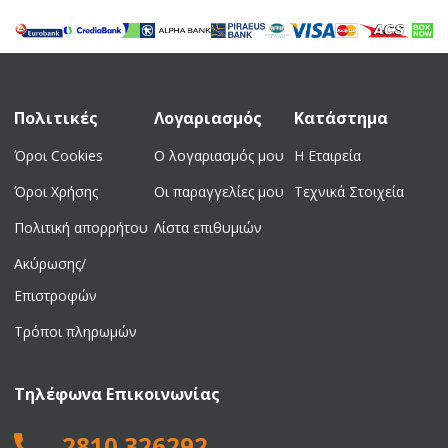
was:
τιμή
was:
τιμή
16,00 €.
είναι:
38,00 €.
είναι:
14,00 €.
35,00 €.
Πολιτικές
Λογαριασμός
Κατάστημα
Όροι Cookies
Ο λογαριασμός μου
Η Εταιρεία
Όροι Χρήσης
Οι παραγγελίες μου
Τεχνικά Στοιχεία
Πολιτική απορρήτου
Λίστα επιθυμιών
Ακύρωσης/
Επιστροφών
Τρόποι πληρωμών
Τηλέφωνα Επικοινωνίας
2810 326292