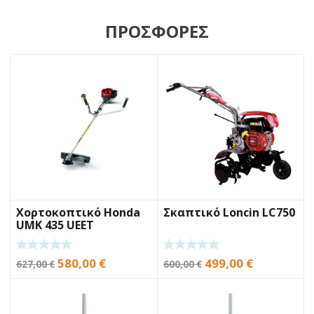
ΠΡΟΣΦΟΡΕΣ
Χορτοκοπτικό Honda
Σκαπτικό Loncin LC750
UMK 435 UEET
Original
Η
Original
Η
580,00
€
499,00
€
627,00
€
600,00
€
price
τρέχουσα
price
τρέχουσα
was:
τιμή
was:
τιμή
627,00 €.
είναι:
600,00 €.
είναι: