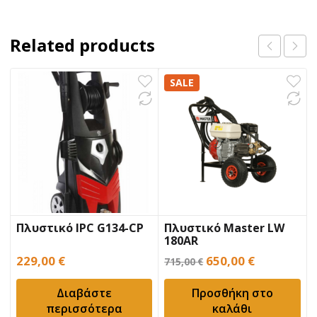
Related products
SALE
Πλυστικό IPC G134-CP
Πλυστικό Master LW
180AR
Original
Η
229,00
€
650,00
€
715,00
€
price
τρέχουσα
Διαβάστε
Προσθήκη στο
was:
τιμή
περισσότερα
καλάθι
715,00 €.
είναι: