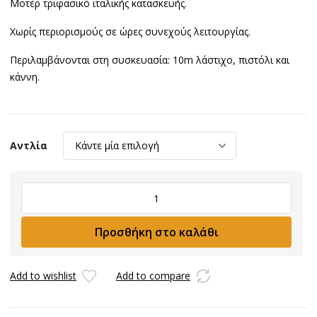
Μοτέρ τριφασικό ιταλικής κατασκευής.
Χωρίς περιορισμούς σε ώρες συνεχούς λειτουργίας.
Περιλαμβάνονται στη συσκευασία: 10m λάστιχο, πιστόλι και
κάννη.
Αντλία
Πλυστικό
μοτέρ-
αντλία
Προσθήκη στο καλάθι
κρύου
νερού
200bar-
Add to wishlist
Add to compare
900lt/h-
7,5Hp
ποσότητα