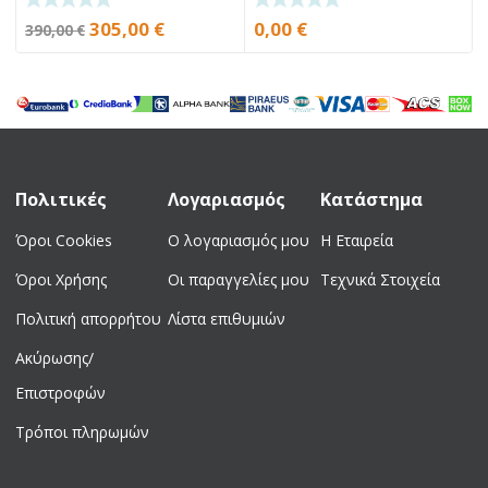
Original
Current
305,00
€
0,00
€
390,00
€
price
price
was:
is:
390,00 €.
305,00 €.
Πολιτικές
Λογαριασμός
Κατάστημα
Όροι Cookies
Ο λογαριασμός μου
Η Εταιρεία
Όροι Χρήσης
Οι παραγγελίες μου
Τεχνικά Στοιχεία
Πολιτική απορρήτου
Λίστα επιθυμιών
Ακύρωσης/
Επιστροφών
Τρόποι πληρωμών