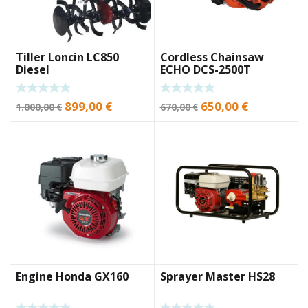
Tiller Loncin LC850
Cordless Chainsaw
Diesel
ECHO DCS-2500T
Original
Current
Original
Current
899,00
€
650,00
€
1.000,00
€
670,00
€
price
price
price
price
was:
is:
was:
is:
1.000,00 €.
899,00 €.
670,00 €.
650,00 €.
Engine Honda GX160
Sprayer Master HS28