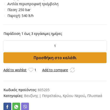
Αντλία περιστροφική τριέμβολη
Πίεση: 250 bar
Παροχή: 540 lt/h
Παράδοση 1 έως 3 εργάσιμες ημέρες
Πλυστικό
Βενζίνης
BULLE
Προσθήκη στο καλάθι
250bar
ποσότητα
Add to wishlist
1
Add to compare
Κωδικός προϊόντος:
605205
Κατηγορίες:
Βενζίνης | Πετρελαίου
,
Κρύου Νερού
,
Πλυστικά