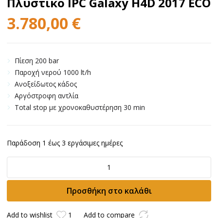
Πλυστικό IPC Galaxy H4D 2017 ECO
3.780,00
€
Πίεση 200 bar
Παροχή νερού 1000 lt/h
Ανοξείδωτος κάδος
Αργόστροφη αντλία
Total stop με χρονοκαθυστέρηση 30 min
Παράδοση 1 έως 3 εργάσιμες ημέρες
Πλυστικό
IPC
Galaxy
Προσθήκη στο καλάθι
H4D
2017
ECO
Add to wishlist
1
Add to compare