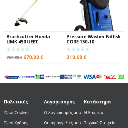
Brushcutter Honda
Pressure Washer Nilfisk
UMK 450 UEET
CORE 150-10
POWERCONTROL
Original
Current
670,00
€
310,00
€
767,00
€
price
price
was:
is:
767,00 €.
670,00 €.
Πολιτικές
Λογαριασμός
Κατάστημα
Όροι Cookies
Ο λογαριασμός μου
Η Εταιρεία
Όροι Χρήσης
Οι παραγγελίες μου
Τεχνικά Στοιχεία