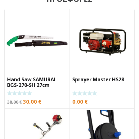
Hand Saw SAMURAI
Sprayer Master HS28
BGS-270-SH 27cm
Original
Current
30,00
€
0,00
€
38,00
€
price
price
was:
is:
38,00 €.
30,00 €.