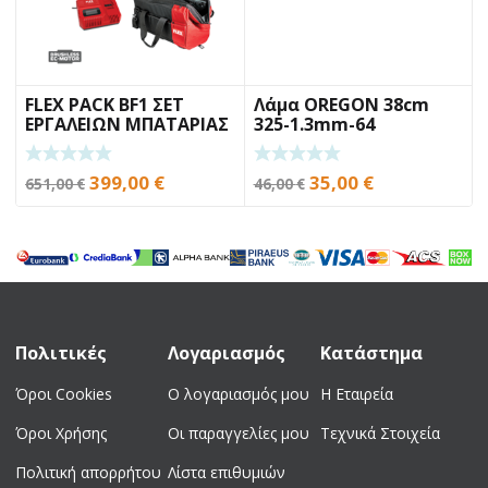
FLEX PACK BF1 ΣΕΤ
Λάμα OREGON 38cm
ΕΡΓΑΛΕΙΩΝ ΜΠΑΤΑΡΙΑΣ
325-1.3mm-64
ΟΔΗΓΟΥΣ SPEEDCUT
Original
Η
Original
Η
399,00
€
35,00
€
651,00
€
46,00
€
price
τρέχουσα
price
τρέχουσα
was:
τιμή
was:
τιμή
651,00 €.
είναι:
46,00 €.
είναι:
399,00 €.
35,00 €.
Πολιτικές
Λογαριασμός
Κατάστημα
Όροι Cookies
Ο λογαριασμός μου
Η Εταιρεία
Όροι Χρήσης
Οι παραγγελίες μου
Τεχνικά Στοιχεία
Πολιτική απορρήτου
Λίστα επιθυμιών