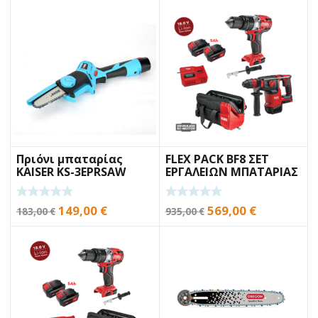
Πριόνι μπαταρίας
FLEX PACK BF8 ΣΕΤ
KAISER KS-3EPRSAW
ΕΡΓΑΛΕΙΩΝ ΜΠΑΤΑΡΙΑΣ
Original
Η
Original
Η
149,00
€
569,00
€
183,00
€
935,00
€
price
τρέχουσα
price
τρέχουσα
was:
τιμή
was:
τιμή
183,00 €.
είναι:
935,00 €.
είναι:
149,00 €.
569,00 €.