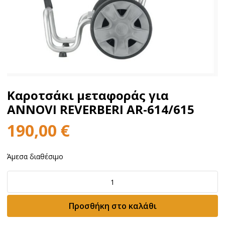
Καροτσάκι μεταφοράς για
ANNOVI REVERBERI AR-614/615
190,00
€
Άμεσα διαθέσιμο
Καροτσάκι
μεταφοράς
για
Προσθήκη στο καλάθι
ANNOVI
REVERBERI