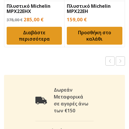
Πλυστικό Michelin
Πλυστικό Michelin
MPX22EHX
MPX22EH
Original
Η
285,00
€
159,00
€
378,00
€
price
τρέχουσα
Διαβάστε
Προσθήκη στο
was:
τιμή
περισσότερα
καλάθι
378,00 €.
είναι:
285,00 €.
Δωρεάν
Μεταφορικά
σε αγορές άνω
των €150