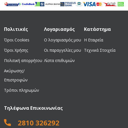
1.700,00 €.
είναι:
706,00 €.
είναι:
1.320,00 €.
419,00 €.
Πολιτικές
Λογαριασμός
Κατάστημα
Όροι Cookies
Ο λογαριασμός μου
Η Εταιρεία
Όροι Χρήσης
Οι παραγγελίες μου
Τεχνικά Στοιχεία
Πολιτική απορρήτου
Λίστα επιθυμιών
Ακύρωσης/
Επιστροφών
Τρόποι πληρωμών
Τηλέφωνα Επικοινωνίας
2810 326292