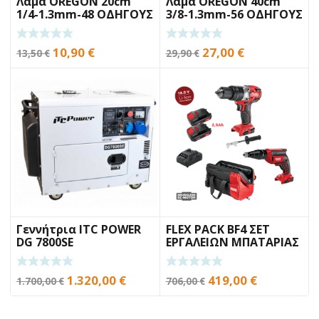
Λάμα OREGON 20cm
Λάμα OREGON 40cm
1/4-1.3mm-48 ΟΔΗΓΟΥΣ
3/8-1.3mm-56 ΟΔΗΓΟΥΣ
Original
Η
Original
Η
10,90
€
27,00
€
13,50
€
29,90
€
price
τρέχουσα
price
τρέχουσα
was:
τιμή
was:
τιμή
13,50 €.
είναι:
29,90 €.
είναι:
10,90 €.
27,00 €.
Γεννήτρια ITC POWER
FLEX PACK BF4 ΣΕΤ
DG 7800SE
ΕΡΓΑΛΕΙΩΝ ΜΠΑΤΑΡΙΑΣ
Original
Η
Original
Η
1.320,00
€
419,00
€
1.700,00
€
706,00
€
price
τρέχουσα
price
τρέχουσα
was:
τιμή
was:
τιμή