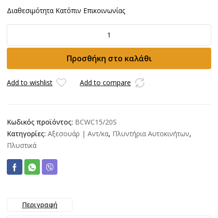
Διαθεσιμότητα Κατόπιν Επικοινωνίας
Αντλία
πλυστικού
BCWC15/20
Προσθήκη στο καλάθι
Car
Wash
Hot
Add to wishlist
Add to compare
Water
UDOR
ποσότητα
Κωδικός προϊόντος:
BCWC15/20S
Κατηγορίες:
Αξεσουάρ | Αντ/κα
,
Πλυντήρια Αυτοκινήτων
,
Πλυστικά
Περιγραφή