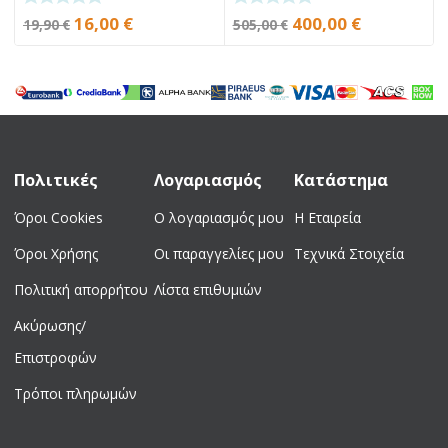
Original
Current
Original
Current
16,00
€
400,00
€
19,90
€
505,00
€
price
price
price
price
was:
is:
was:
is:
19,90 €.
16,00 €.
505,00 €.
400,00 €.
Πολιτικές
Λογαριασμός
Κατάστημα
Όροι Cookies
Ο λογαριασμός μου
Η Εταιρεία
Όροι Χρήσης
Οι παραγγελίες μου
Τεχνικά Στοιχεία
Πολιτική απορρήτου
Λίστα επιθυμιών
Ακύρωσης/
Επιστροφών
Τρόποι πληρωμών