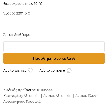
Θερμοκρασία max: 90 °C
Έξοδος 22Χ1,5 Θ
Άμεσα διαθέσιμο
By
Pass
VRF2
Προσθήκη στο καλάθι
με
χημικό
ποσότητα
Add to wishlist
Add to compare
Κωδικός προϊόντος:
01005544
Κατηγορίες:
Αξεσουάρ | Αντ/κα
,
Αξεσουάρ | Αντ/κά
,
Πλυντήρια
Αυτοκινήτων
,
Πλυστικά