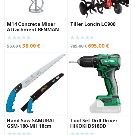
M14 Concrete Mixer
Tiller Loncin LC900
Attachment BENMAN
MK160M
Original
Current
Original
Current
38,00
€
695,00
€
58,00
€
785,00
€
price
price
price
price
was:
is:
was:
is:
58,00 €.
38,00 €.
785,00 €.
695,00 €.
Hand Saw SAMURAI
Tool Set Drill Driver
GSM-180-MH 18cm
HIKOKI DS18DD