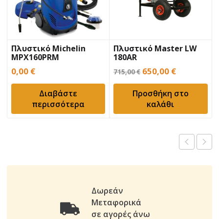
Πλυστικό Michelin
Πλυστικό Master LW
MPX160PRM
180AR
Original
Η
0,00
€
650,00
€
715,00
€
price
τρέχουσα
Διαβάστε
Προσθήκη στο
was:
τιμή
περισσότερα
καλάθι
715,00 €.
είναι:
650,00 €.
Δωρεάν
Μεταφορικά
σε αγορές άνω