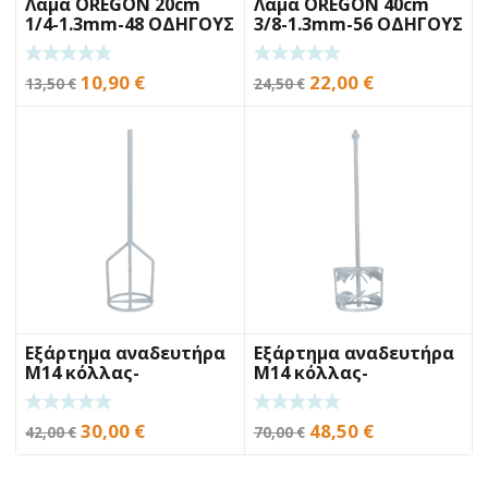
Λάμα OREGON 20cm
Λάμα OREGON 40cm
1/4-1.3mm-48 ΟΔΗΓΟΥΣ
3/8-1.3mm-56 ΟΔΗΓΟΥΣ
Original
Η
Original
Η
10,90
€
22,00
€
13,50
€
24,50
€
price
τρέχουσα
price
τρέχουσα
was:
τιμή
was:
τιμή
13,50 €.
είναι:
24,50 €.
είναι:
10,90 €.
22,00 €.
Εξάρτημα αναδευτήρα
Εξάρτημα αναδευτήρα
Μ14 κόλλας-
Μ14 κόλλας-
αρμόστοκου BENMAN
κονιάματος BENMAN
KR120M
DLX152M
Original
Η
Original
Η
30,00
€
48,50
€
42,00
€
70,00
€
price
τρέχουσα
price
τρέχουσα
was:
τιμή
was:
τιμή