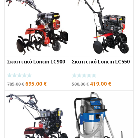
Σκαπτικό Loncin LC900
Σκαπτικό Loncin LC550
Original
Η
Original
Η
695,00
€
419,00
€
785,00
€
500,00
€
price
τρέχουσα
price
τρέχουσα
was:
τιμή
was:
τιμή
785,00 €.
είναι:
500,00 €.
είναι:
695,00 €.
419,00 €.