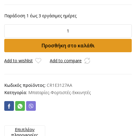
Παράδοση 1 έως 3 εργάσιμες ημέρες
Ταχυφορτιστής
SKIL
20V
Προσθήκη στο καλάθι
6.0A
2
θέσεων
Add to wishlist
Add to compare
3127AA
ποσότητα
Κωδικός προϊόντος:
CR1E3127AA
Κατηγορία:
Μπαταρίες-Φορτιστές-Εκκινητές
Επιπλέον
πληροφορίες