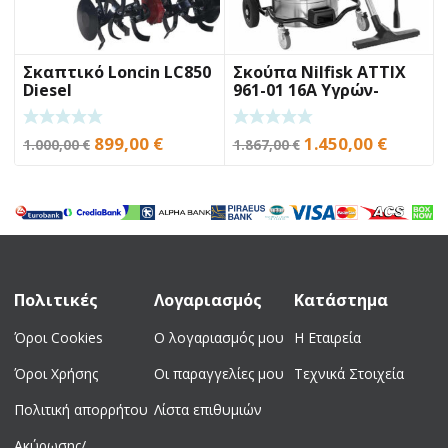
Σκαπτικό Loncin LC850
Σκούπα Nilfisk ATTIX
Diesel
961-01 16A Υγρών-
Στερεών
Original
Η
Original
Η
899,00
€
1.450,00
€
1.000,00
€
1.867,00
€
price
τρέχουσα
price
τρέχο
was:
τιμή
was:
τιμή
1.000,00 €.
είναι:
1.867,00 €.
είναι:
899,00 €.
1.450,0
Πολιτικές
Λογαριασμός
Κατάστημα
Όροι Cookies
Ο λογαριασμός μου
Η Εταιρεία
Όροι Χρήσης
Οι παραγγελίες μου
Τεχνικά Στοιχεία
Πολιτική απορρήτου
Λίστα επιθυμιών
Ακύρωσης/