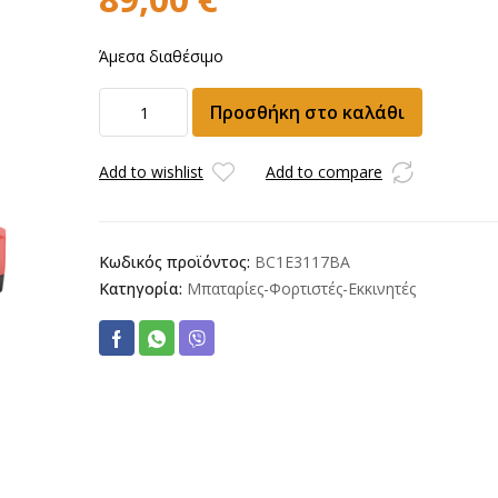
Άμεσα διαθέσιμο
Σετ
Προσθήκη στο καλάθι
Μπαταρίες
&
Φορτιστής
Add to wishlist
Add to compare
SKIL
3117BA
20V
Κωδικός προϊόντος:
BC1E3117BA
2,5Ah/6.0A
Κατηγορία:
Μπαταρίες-Φορτιστές-Εκκινητές
ποσότητα