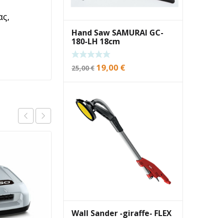
ας,
Hand Saw SAMURAI GC-
180-LH 18cm
Original
Current
19,00
€
25,00
€
price
price
was:
is:
25,00 €.
19,00 €.
Wall Sander -giraffe- FLEX