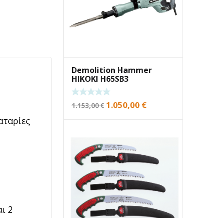
Demolition Hammer
HIKOKI H65SB3
Original
Current
1.050,00
€
1.153,00
€
price
price
αταρίες
was:
is:
1.153,00 €.
1.050,00 €.
ι 2