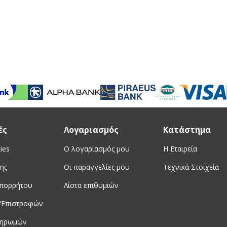
ές
Λογαριασμός
Κατάστημα
ies
Ο λογαριασμός μου
Η Εταιρεία
ης
Οι παραγγελίες μου
Τεχνικά Στοιχεία
απορρήτου
Λίστα επιθυμιών
/Επιστροφών
ληρωμών