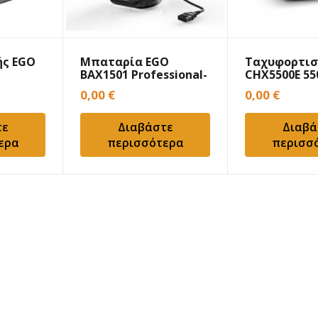
ής EGO
Μπαταρία EGO
Ταχυφορτισ
BAX1501 Professional-
CΗX5500Ε 5
X 28.0Ah
0,00
€
0,00
€
τε
Διαβάστε
Διαβά
ερα
περισσότερα
περισσ