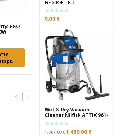
GE 5 R + TB-L
0,00
€
τής EGO
Μπαταρία FLEX 10.8V
50W
4.0Ah
40,00
€
στε
Διαβάστε
ότερα
περισσότερα
Wet & Dry Vacuum
Cleaner Nilfisk ATTIX 961-
01 16A
Original
Current
1.450,00
€
1.867,00
€