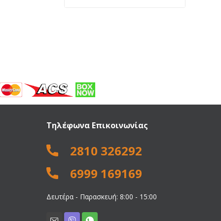
price
price
was:
is:
1.867,00 €.
1.450,00 €.
Τηλέφωνα Επικοινωνίας
2810 326292
6999 169169
Δευτέρα - Παρασκευή: 8:00 - 15:00