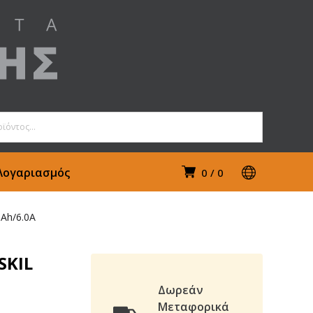
Λογαριασμός
0
0
5Ah/6.0A
SKIL
Δωρεάν
Μεταφορικά