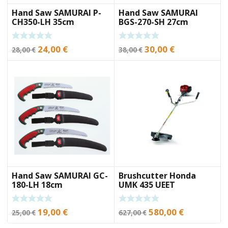
Hand Saw SAMURAI P-
Hand Saw SAMURAI
CH350-LH 35cm
BGS-270-SH 27cm
Original
Current
Original
Current
24,00
€
30,00
€
28,00
€
38,00
€
price
price
price
price
was:
is:
was:
is:
28,00 €.
24,00 €.
38,00 €.
30,00 €.
Hand Saw SAMURAI GC-
Brushcutter Honda
180-LH 18cm
UMK 435 UEET
Original
Current
Original
Current
19,00
€
580,00
€
25,00
€
627,00
€
price
price
price
price