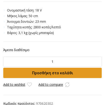
Ονομαστική τάση: 18
V
Μήκος λάμας: 50 cm
Άνοιγμα δοντιών: 23 mm
Ταχύτητα κοπής: 2800 κοπές/λεπτό
Βάρος: 3,1 kg (χωρίς μπαταρία)
Άμεσα διαθέσιμο
Ψαλίδι
Μπορντ.
Husqvarna
Προσθήκη στο καλάθι
Aspire
H50-
P4A
Add to wishlist
Add to compare
18V
ποσότητα
Κωδικός προϊόντος:
970620302