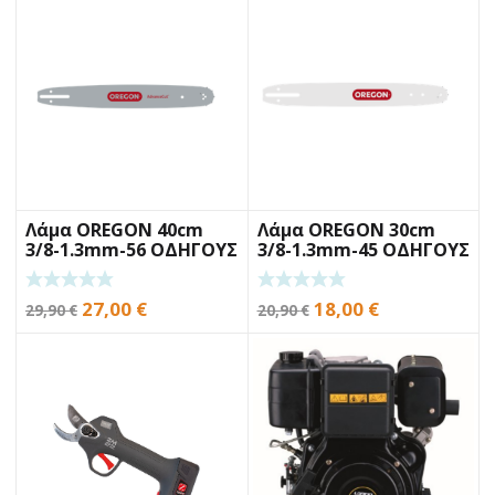
Λάμα OREGON 40cm
Λάμα OREGON 30cm
3/8-1.3mm-56 ΟΔΗΓΟΥΣ
3/8-1.3mm-45 ΟΔΗΓΟΥΣ
Original
Η
Original
Η
27,00
€
18,00
€
29,90
€
20,90
€
price
τρέχουσα
price
τρέχουσα
was:
τιμή
was:
τιμή
29,90 €.
είναι:
20,90 €.
είναι:
27,00 €.
18,00 €.