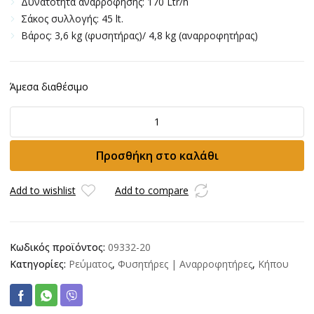
Δυνατότητα αναρρόφησης: 170 Ltr/h
Σάκος συλλογής: 45 lt.
Bάρος: 3,6 kg (φυσητήρας)/ 4,8 kg (αναρροφητήρας)
Άμεσα διαθέσιμο
Φυσητήρας-
Αναρροφητήρας
GARDENA
Προσθήκη στο καλάθι
ERGOJET3000
ποσότητα
Add to wishlist
Add to compare
Κωδικός προϊόντος:
09332-20
Κατηγορίες:
Ρεύματος
,
Φυσητήρες | Αναρροφητήρες
,
Κήπου