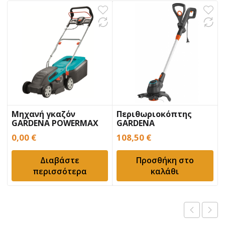
Μηχανή γκαζόν
Περιθωριοκόπτης
GARDENA POWERMAX
GARDENA
1400/34
COMFORTCUT 550/28
0,00
€
108,50
€
TURBO
Διαβάστε
Προσθήκη στο
περισσότερα
καλάθι