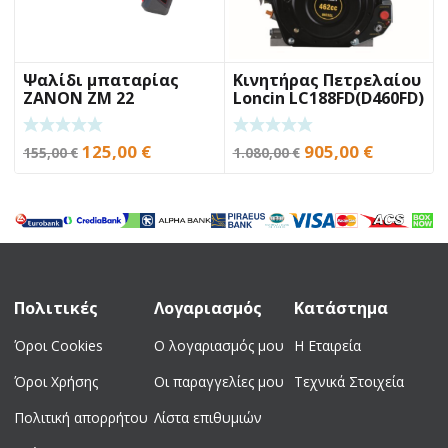
Ψαλίδι μπαταρίας
Κινητήρας Πετρελαίου
ZANON ZM 22
Loncin LC188FD(D460FD)
10.2Hp
Original
Η
Original
Η
125,00
€
905,00
€
155,00
€
1.080,00
€
price
τρέχουσα
price
τρέχουσ
was:
τιμή
was:
τιμή
155,00 €.
είναι:
1.080,00 €.
είναι:
125,00 €.
905,00 €.
Πολιτικές
Λογαριασμός
Κατάστημα
Όροι Cookies
Ο λογαριασμός μου
Η Εταιρεία
Όροι Χρήσης
Οι παραγγελίες μου
Τεχνικά Στοιχεία
Πολιτική απορρήτου
Λίστα επιθυμιών