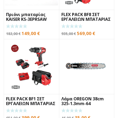
Πριόνι μπαταρίας
FLEX PACK BF8 ΣΕΤ
KAISER KS-3EPRSAW
ΕΡΓΑΛΕΙΩΝ ΜΠΑΤΑΡΙΑΣ
Original
Η
Original
Η
149,00
€
569,00
€
183,00
€
935,00
€
price
τρέχουσα
price
τρέχουσα
was:
τιμή
was:
τιμή
183,00 €.
είναι:
935,00 €.
είναι:
149,00 €.
569,00 €.
FLEX PACK BF1 ΣΕΤ
Λάμα OREGON 38cm
ΕΡΓΑΛΕΙΩΝ ΜΠΑΤΑΡΙΑΣ
325-1.3mm-64
ΟΔΗΓΟΥΣ SPEEDCUT
Original
Η
Original
Η
399,00
€
35,00
€
651,00
€
46,00
€