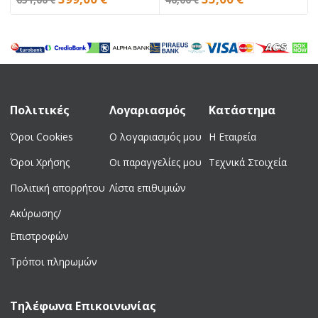
price
τρέχουσα
price
τρέχουσα
was:
τιμή
was:
τιμή
651,00 €.
είναι:
46,00 €.
είναι:
399,00 €.
35,00 €.
Πολιτικές
Λογαριασμός
Κατάστημα
Όροι Cookies
Ο λογαριασμός μου
Η Εταιρεία
Όροι Χρήσης
Οι παραγγελίες μου
Τεχνικά Στοιχεία
Πολιτική απορρήτου
Λίστα επιθυμιών
Ακύρωσης/
Επιστροφών
Τρόποι πληρωμών
Τηλέφωνα Επικοινωνίας