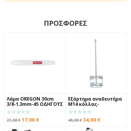
ΠΡΟΣΦΟΡΕΣ
Λάμα OREGON 30cm
Εξάρτημα αναδευτήρα
3/8-1.3mm-45 ΟΔΗΓΟΥΣ
Μ14 κόλλας-
κονιάματος BENMAN
DLX120M
Original
Η
Original
Η
17,00
€
34,00
€
21,00
€
48,00
€
price
τρέχουσα
price
τρέχουσα