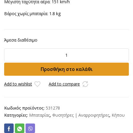
Μέγιστη ταχύτητα αέρα: 151
km/h
Βάρος χωρίς μπαταρία: 1.8 kg
Άμεσα διαθέσιμο
Φυσητήρας
FLEX
GBL790
Προσθήκη στο καλάθι
μπαταρίας
18V
ποσότητα
Add to wishlist
Add to compare
Κωδικός προϊόντος:
531278
Κατηγορίες:
Μπαταρίας
,
Φυσητήρες | Αναρροφητήρες
,
Κήπου