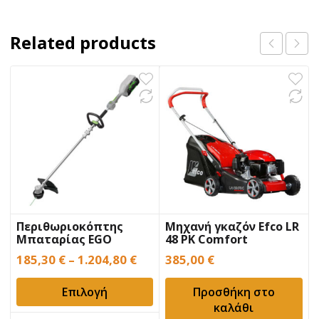
Related products
Περιθωριοκόπτης
Μηχανή γκαζόν Efco LR
Μπαταρίας EGO
48 PK Comfort
ST1300E-S
185,30
€
–
1.204,80
€
385,00
€
Επιλογή
Προσθήκη στο
καλάθι