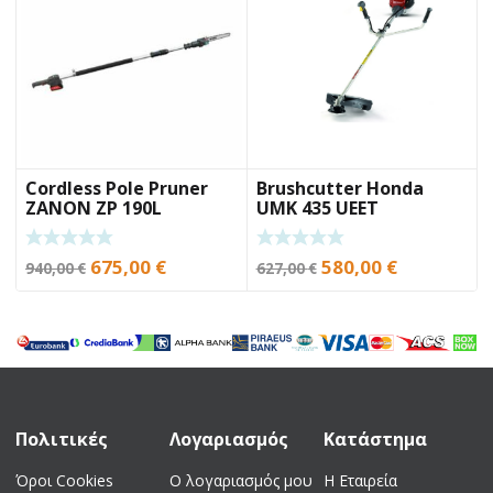
Cordless Pole Pruner
Brushcutter Honda
ZANON ZP 190L
UMK 435 UEET
Original
Current
Original
Current
675,00
€
580,00
€
940,00
€
627,00
€
price
price
price
price
was:
is:
was:
is:
940,00 €.
675,00 €.
627,00 €.
580,00 €.
Πολιτικές
Λογαριασμός
Κατάστημα
Όροι Cookies
Ο λογαριασμός μου
Η Εταιρεία