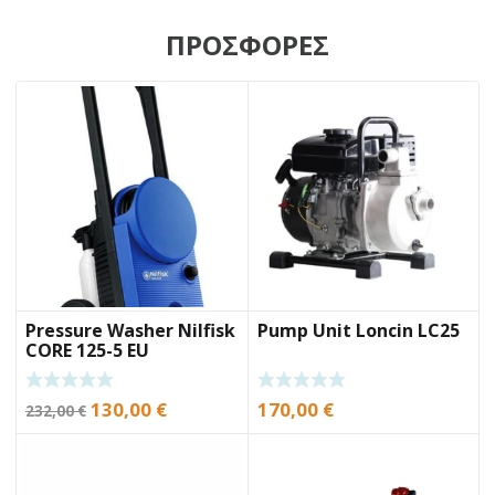
ΠΡΟΣΦΟΡΕΣ
Pressure Washer Nilfisk
Pump Unit Loncin LC25
CORE 125-5 EU
Original
Current
130,00
€
170,00
€
232,00
€
price
price
was:
is:
232,00 €.
130,00 €.