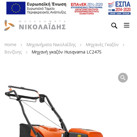
Home
Μηχανήματα Νικολαΐδης
Μηχανές Γκαζόν
Βενζίνης
Μηχανή γκαζόν Husqvarna LC247S