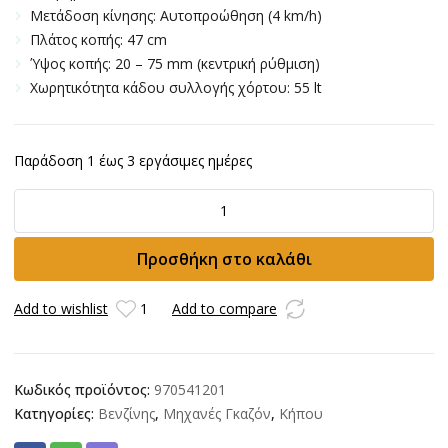
Mετάδοση κίνησης: Αυτοπροώθηση (4 km/h)
Πλάτος κοπής: 47 cm
Ύψος κοπής: 20 – 75 mm (κεντρική ρύθμιση)
Xωρητικότητα κάδου συλλογής χόρτου: 55 lt
Παράδοση 1 έως 3 εργάσιμες ημέρες
Μηχανή
γκαζόν
Husqvarna
Προσθήκη στο καλάθι
LC247S
ποσότητα
Add to wishlist
1
Add to compare
Κωδικός προϊόντος:
970541201
Κατηγορίες:
Βενζίνης
,
Μηχανές Γκαζόν
,
Κήπου