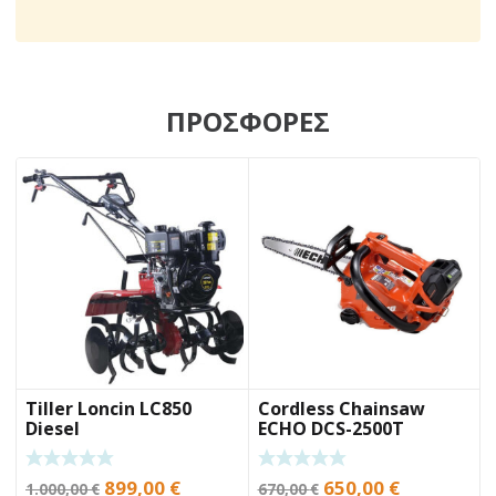
ΠΡΟΣΦΟΡΕΣ
Tiller Loncin LC850
Cordless Chainsaw
Diesel
ECHO DCS-2500T
Original
Current
Original
Current
899,00
€
650,00
€
1.000,00
€
670,00
€