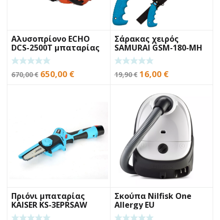
Αλυσοπρίονο ECHO
Σάρακας χειρός
DCS-2500T μπαταρίας
SAMURAI GSM-180-MH
18cm
Original
Η
Original
Η
650,00
€
16,00
€
670,00
€
19,90
€
price
τρέχουσα
price
τρέχουσα
was:
τιμή
was:
τιμή
670,00 €.
είναι:
19,90 €.
είναι:
650,00 €.
16,00 €.
Πριόνι μπαταρίας
Σκούπα Nilfisk One
KAISER KS-3EPRSAW
Allergy EU