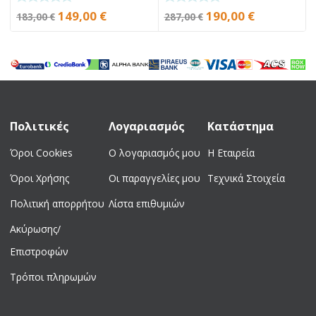
Original
Η
Original
Η
149,00
€
190,00
€
183,00
€
287,00
€
price
τρέχουσα
price
τρέχουσα
was:
τιμή
was:
τιμή
183,00 €.
είναι:
287,00 €.
είναι:
149,00 €.
190,00 €.
Πολιτικές
Λογαριασμός
Κατάστημα
Όροι Cookies
Ο λογαριασμός μου
Η Εταιρεία
Όροι Χρήσης
Οι παραγγελίες μου
Τεχνικά Στοιχεία
Πολιτική απορρήτου
Λίστα επιθυμιών
Ακύρωσης/
Επιστροφών
Τρόποι πληρωμών