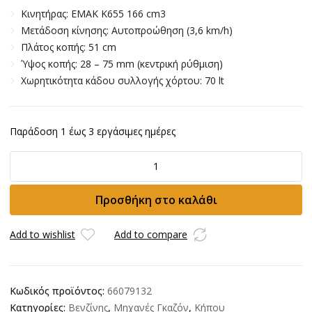
Kινητήρας: EMAK K655 166 cm3
Mετάδοση κίνησης: Αυτοπροώθηση (3,6 km/h)
Πλάτος κοπής: 51 cm
Ύψος κοπής: 28 – 75 mm (κεντρική ρύθμιση)
Xωρητικότητα κάδου συλλογής χόρτου: 70 lt
Παράδοση 1 έως 3 εργάσιμες ημέρες
Μηχανή
γκαζόν
Efco
Προσθήκη στο καλάθι
LR
53
TK
Add to wishlist
Add to compare
Comfort
Plus
ποσότητα
Κωδικός προϊόντος:
66079132
Κατηγορίες:
Βενζίνης
,
Μηχανές Γκαζόν
,
Κήπου