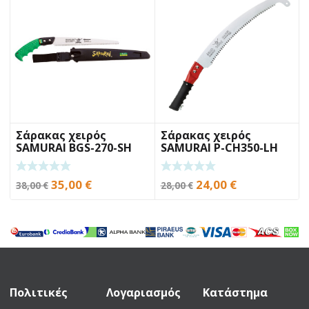
870,00 €.
είναι:
34,90 €.
είναι:
775,00 €.
27,00 €.
Σάρακας χειρός
Σάρακας χειρός
SAMURAI BGS-270-SH
SAMURAI P-CH350-LH
27cm
35cm
Original
Η
Original
Η
35,00
€
24,00
€
38,00
€
28,00
€
price
τρέχουσα
price
τρέχουσα
was:
τιμή
was:
τιμή
38,00 €.
είναι:
28,00 €.
είναι:
35,00 €.
24,00 €.
Πολιτικές
Λογαριασμός
Κατάστημα