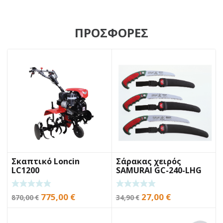
ΠΡΟΣΦΟΡΕΣ
Σκαπτικό Loncin
Σάρακας χειρός
LC1200
SAMURAI GC-240-LHG
24cm
Original
Η
Original
Η
775,00
€
27,00
€
870,00
€
34,90
€
price
τρέχουσα
price
τρέχουσα
was:
τιμή
was:
τιμή