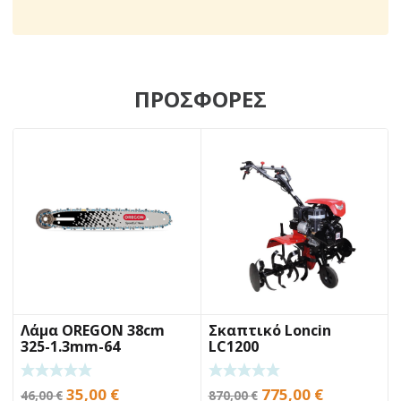
ΠΡΟΣΦΟΡΕΣ
Λάμα OREGON 38cm
Σκαπτικό Loncin
325-1.3mm-64
LC1200
ΟΔΗΓΟΥΣ SPEEDCUT
Original
Η
Original
Η
35,00
€
775,00
€
46,00
€
870,00
€