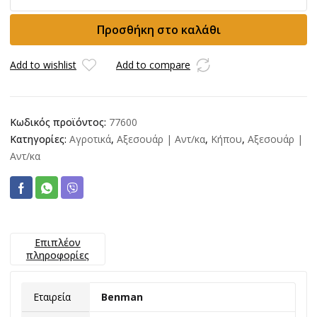
200gr
με
Προσθήκη στο καλάθι
ξύλινη
λαβή
ποσότητα
Add to wishlist
Add to compare
Κωδικός προϊόντος:
77600
Κατηγορίες:
Αγροτικά
,
Αξεσουάρ | Αντ/κα
,
Κήπου
,
Αξεσουάρ |
Αντ/κα
Επιπλέον
πληροφορίες
Εταιρεία
Benman