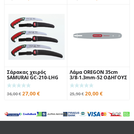
price
τρέχουσα
price
τρέχουσα
was:
τιμή
was:
τιμή
46,00 €.
είναι:
870,00 €.
είναι:
35,00 €.
775,00 €.
Σάρακας χειρός
Λάμα OREGON 35cm
SAMURAI GC-210-LHG
3/8-1.3mm-52 ΟΔΗΓΟΥΣ
21cm
Original
Η
Original
Η
27,00
€
20,00
€
36,00
€
25,90
€
price
τρέχουσα
price
τρέχουσα
was:
τιμή
was:
τιμή
36,00 €.
είναι:
25,90 €.
είναι:
27,00 €.
20,00 €.