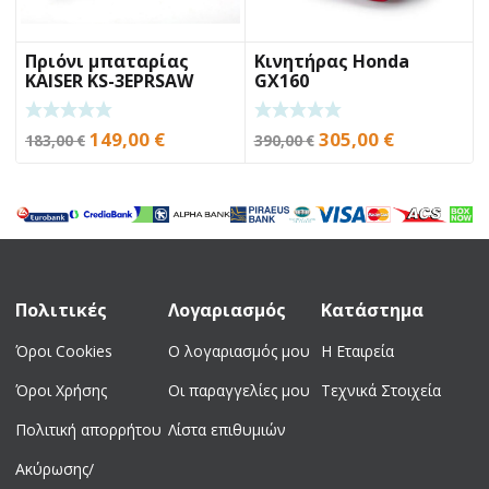
Πριόνι μπαταρίας
Κινητήρας Honda
KAISER KS-3EPRSAW
GX160
Original
Η
Original
Η
149,00
€
305,00
€
183,00
€
390,00
€
price
τρέχουσα
price
τρέχουσα
was:
τιμή
was:
τιμή
183,00 €.
είναι:
390,00 €.
είναι:
149,00 €.
305,00 €.
Πολιτικές
Λογαριασμός
Κατάστημα
Όροι Cookies
Ο λογαριασμός μου
Η Εταιρεία
Όροι Χρήσης
Οι παραγγελίες μου
Τεχνικά Στοιχεία
Πολιτική απορρήτου
Λίστα επιθυμιών
Ακύρωσης/