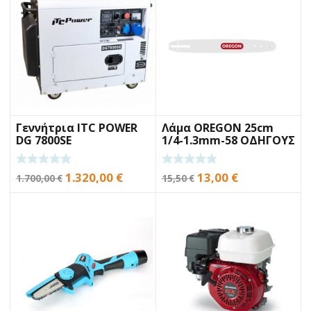
Γεννήτρια ITC POWER
Λάμα OREGON 25cm
DG 7800SE
1/4-1.3mm-58 ΟΔΗΓΟΥΣ
Original
Η
Original
Η
1.320,00
€
13,00
€
1.700,00
€
15,50
€
price
τρέχουσα
price
τρέχουσα
was:
τιμή
was:
τιμή
1.700,00 €.
είναι:
15,50 €.
είναι:
1.320,00 €.
13,00 €.