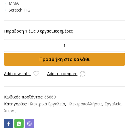
MMA
Scratch TIG
Παράδοση 1 έως 3 εργάσιμες ημέρες
Ηλεκτροκόλληση
IMPERIA
MIG501ti
Προσθήκη στο καλάθι
Inverter
(MIG/MMA/TIG)
ποσότητα
Add to wishlist
Add to compare
Κωδικός προϊόντος:
65669
Κατηγορίες:
Ηλεκτρικά Εργαλεία
,
Ηλεκτροκολλήσεις
,
Εργαλεία
Χειρός