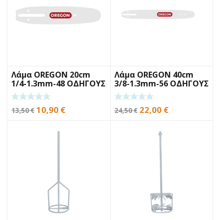
Λάμα OREGON 20cm
Λάμα OREGON 40cm
1/4-1.3mm-48 ΟΔΗΓΟΥΣ
3/8-1.3mm-56 ΟΔΗΓΟΥΣ
Original
Η
Original
Η
10,90
€
22,00
€
13,50
€
24,50
€
price
τρέχουσα
price
τρέχουσα
was:
τιμή
was:
τιμή
13,50 €.
είναι:
24,50 €.
είναι:
10,90 €.
22,00 €.