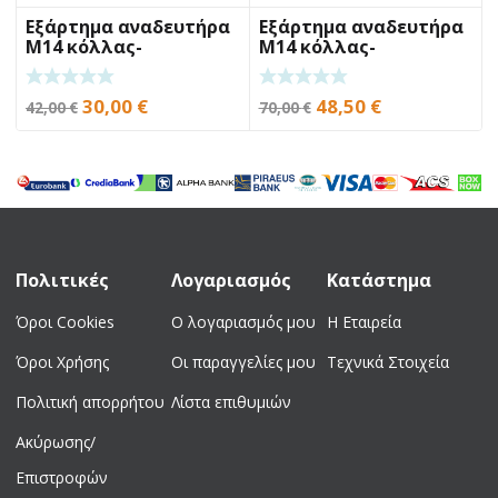
Εξάρτημα αναδευτήρα
Εξάρτημα αναδευτήρα
Μ14 κόλλας-
Μ14 κόλλας-
αρμόστοκου BENMAN
κονιάματος BENMAN
KR120M
DLX152M
Original
Η
Original
Η
30,00
€
48,50
€
42,00
€
70,00
€
price
τρέχουσα
price
τρέχουσα
was:
τιμή
was:
τιμή
42,00 €.
είναι:
70,00 €.
είναι:
30,00 €.
48,50 €.
Πολιτικές
Λογαριασμός
Κατάστημα
Όροι Cookies
Ο λογαριασμός μου
Η Εταιρεία
Όροι Χρήσης
Οι παραγγελίες μου
Τεχνικά Στοιχεία
Πολιτική απορρήτου
Λίστα επιθυμιών
Ακύρωσης/
Επιστροφών