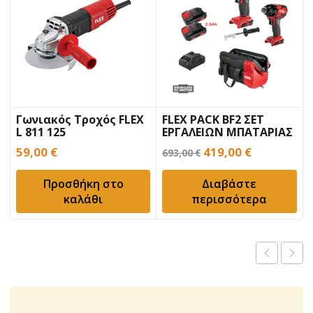
Γωνιακός Τροχός FLEX
FLEX PACK BF2 ΣΕΤ
L 811 125
ΕΡΓΑΛΕΙΩΝ ΜΠΑΤΑΡΙΑΣ
Original
Η
59,00
€
419,00
€
693,00
€
price
τρέχουσα
Προσθήκη στο
Διαβάστε
was:
τιμή
καλάθι
περισσότερα
693,00 €.
είναι:
419,00 €.