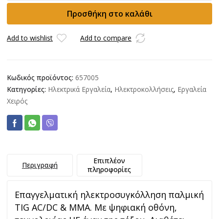
TIG
Προσθήκη στο καλάθι
AC/DC
Pulse
Inverter
Add to wishlist
Add to compare
ποσότητα
Κωδικός προϊόντος:
657005
Κατηγορίες:
Ηλεκτρικά Εργαλεία
,
Ηλεκτροκολλήσεις
,
Εργαλεία
Χειρός
Επιπλέον
Περιγραφή
πληροφορίες
Επαγγελματική ηλεκτροσυγκόλληση παλμική
TIG AC/DC & MMA. Με ψηφιακή οθόνη,