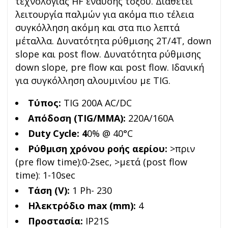
τεχνολογίας HF έναυσης τόξου. Διαθέτει
λειτουργία παλμών για ακόμα πιο τέλεια
συγκόλληση ακόμη και στα πιο λεπτά
μέταλλα. Δυνατότητα ρύθμισης 2Τ/4Τ, down
slope και post flow. Δυνατότητα ρύθμισης
down slope, pre flow και post flow. Ιδανική
για συγκόλληση αλουμινίου με TIG.
Τύπος:
TIG 200A AC/DC
Απόδοση (TIG/MMA):
220A/160A
Duty Cycle: 4
0% @ 40°C
Ρύθμιση χρόνου ροής αερίου:
>πριν
(pre flow time):0-2sec, >μετά (post flow
time): 1-10sec
Τάση (V):
1 Ph- 230
Ηλεκτρόδιο max (mm):
4
Προστασία:
IP21S