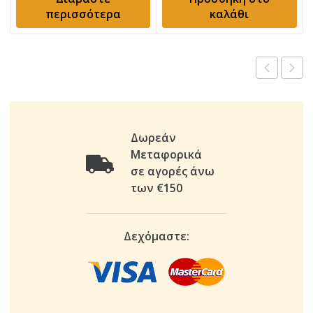
περισσότερα
καλάθι
1.082,00 €.
είναι:
53,00 €.
είναι:
639,00 €.
35,00 €.
Δωρεάν
Μεταφορικά
σε αγορές άνω
των €150
Δεχόμαστε: