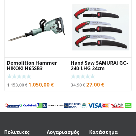
Demolition Hammer
Hand Saw SAMURAI GC-
HIKOKI H65SB3
240-LHG 24cm
Original
Current
Original
Current
1.050,00
€
27,00
€
1.153,00
€
34,90
€
price
price
price
price
was:
is:
was:
is:
1.153,00 €.
1.050,00 €.
34,90 €.
27,00 €.
Πολιτικές
Λογαριασμός
Κατάστημα