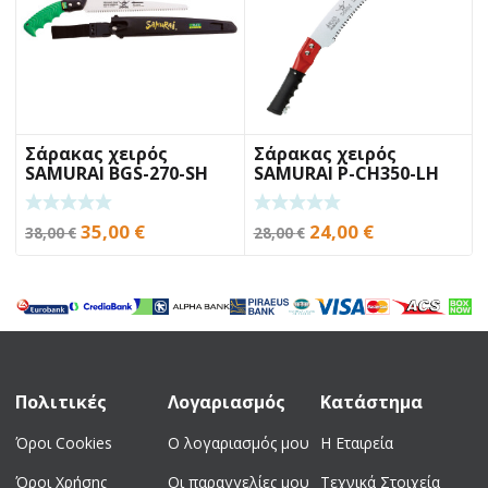
Σάρακας χειρός
Σάρακας χειρός
SAMURAI BGS-270-SH
SAMURAI P-CH350-LH
27cm
35cm
Original
Η
Original
Η
35,00
€
24,00
€
38,00
€
28,00
€
price
τρέχουσα
price
τρέχουσα
was:
τιμή
was:
τιμή
38,00 €.
είναι:
28,00 €.
είναι:
35,00 €.
24,00 €.
Πολιτικές
Λογαριασμός
Κατάστημα
Όροι Cookies
Ο λογαριασμός μου
Η Εταιρεία
Όροι Χρήσης
Οι παραγγελίες μου
Τεχνικά Στοιχεία