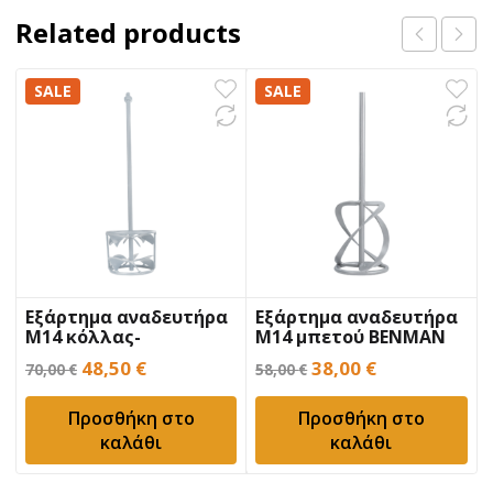
Related products
SALE
SALE
Εξάρτημα αναδευτήρα
Εξάρτημα αναδευτήρα
Μ14 κόλλας-
Μ14 μπετού BENMAN
κονιάματος BENMAN
MK160M
Original
Η
Original
Η
48,50
€
38,00
€
70,00
€
58,00
€
DLX152M
price
τρέχουσα
price
τρέχουσα
Προσθήκη στο
Προσθήκη στο
was:
τιμή
was:
τιμή
καλάθι
καλάθι
70,00 €.
είναι:
58,00 €.
είναι:
48,50 €.
38,00 €.