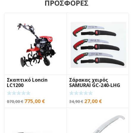
ΠΡΟΣΦΟΡΕΣ
Σκαπτικό Loncin
Σάρακας χειρός
LC1200
SAMURAI GC-240-LHG
24cm
Original
Η
Original
Η
775,00
€
27,00
€
870,00
€
34,90
€
price
τρέχουσα
price
τρέχουσα
was:
τιμή
was:
τιμή
870,00 €.
είναι:
34,90 €.
είναι:
775,00 €.
27,00 €.