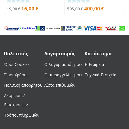
Original
Current
Original
Current
16,00
€
400,00
€
19,90
€
505,00
€
price
price
price
price
was:
is:
was:
is:
19,90 €.
16,00 €.
505,00 €.
400,00 €.
Πολιτικές
Λογαριασμός
Κατάστημα
Όροι Cookies
Ο λογαριασμός μου
Η Εταιρεία
Όροι Χρήσης
Οι παραγγελίες μου
Τεχνικά Στοιχεία
Πολιτική απορρήτου
Λίστα επιθυμιών
Ακύρωσης/
Επιστροφών
Τρόποι πληρωμών