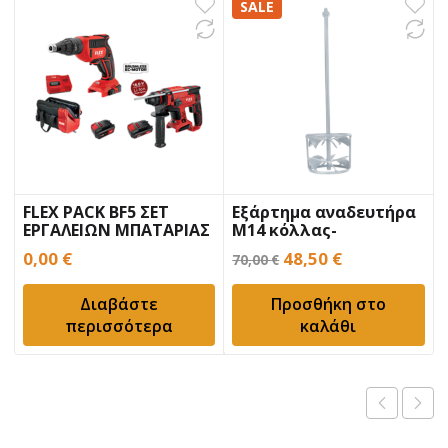
SALE
FLEX PACK BF5 ΣΕΤ
Εξάρτημα αναδευτήρα
ΕΡΓΑΛΕΙΩΝ ΜΠΑΤΑΡΙΑΣ
Μ14 κόλλας-
κονιάματος BENMAN
Original
Η
0,00
€
48,50
€
70,00
€
DLX152M
price
τρέχουσα
Διαβάστε
Προσθήκη στο
was:
τιμή
περισσότερα
καλάθι
70,00 €.
είναι:
48,50 €.