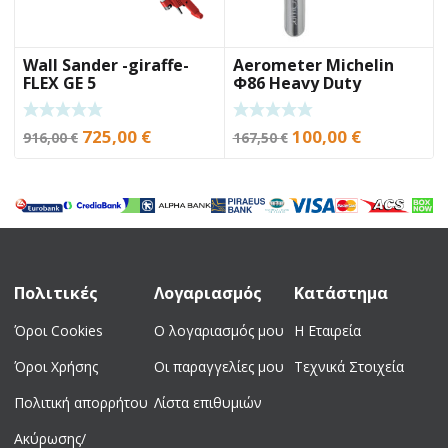
Wall Sander -giraffe-
Aerometer Michelin
FLEX GE 5
Φ86 Heavy Duty
Original
Current
Original
Current
725,00
€
100,00
€
916,00
€
167,50
€
price
price
price
price
was:
is:
was:
is:
916,00 €.
725,00 €.
167,50 €.
100,00 €.
Πολιτικές
Λογαριασμός
Κατάστημα
Όροι Cookies
Ο λογαριασμός μου
Η Εταιρεία
Όροι Χρήσης
Οι παραγγελίες μου
Τεχνικά Στοιχεία
Πολιτική απορρήτου
Λίστα επιθυμιών
Ακύρωσης/