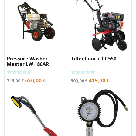
Pressure Washer
Tiller Loncin LC550
Master LW 180AR
Original
Current
Original
Current
650,00
€
419,00
€
715,00
€
500,00
€
price
price
price
price
was:
is:
was:
is:
715,00 €.
650,00 €.
500,00 €.
419,00 €.