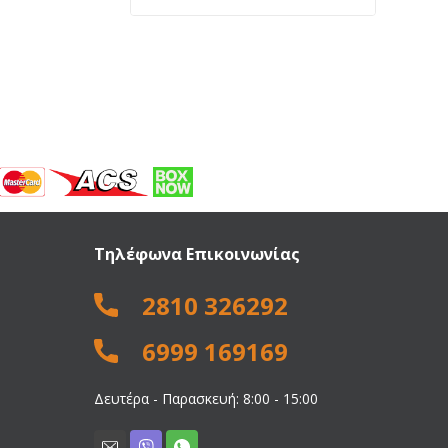
price
τρέχουσα
was:
τιμή
706,00 €.
είναι:
419,00 €.
Τηλέφωνα Επικοινωνίας
2810 326292
6999 169169
Δευτέρα - Παρασκευή: 8:00 - 15:00