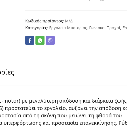
L
125
18.0-
EC
Κωδικός προϊόντος:
Μ/Δ
C
Κατηγορίες:
Εργαλεία Μπαταρίας
,
Γωνιακοί Τροχοί
,
Ερ
ποσότητα
ρίες
c-motor) με μεγαλύτερη απόδοση και διάρκεια ζωής
) προστατεύει το εργαλείο, αυξάνει την απόδοση κ
προστασία από τη σκόνη που μειώνει τη φθορά του
ία υπερφόρτωσης και προστασία επανεκκίνησης. Ρύ