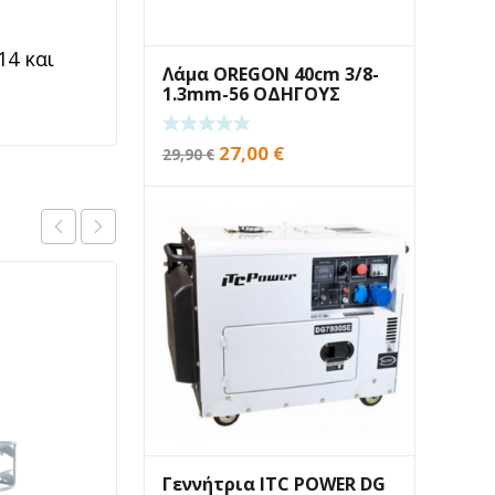
14 και
Λάμα OREGON 40cm 3/8-
1.3mm-56 ΟΔΗΓΟΥΣ
Original
Η
27,00
€
29,90
€
price
τρέχουσα
was:
τιμή
29,90 €.
είναι:
27,00 €.
SALE
Γεννήτρια ITC POWER DG