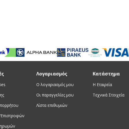
ές
Λογαριασμός
Κατάστημα
ies
Ο λογαριασμός μου
Η Εταιρεία
ης
Οι παραγγελίες μου
Τεχνικά Στοιχεία
απορρήτου
Λίστα επιθυμιών
/Επιστροφών
ληρωμών