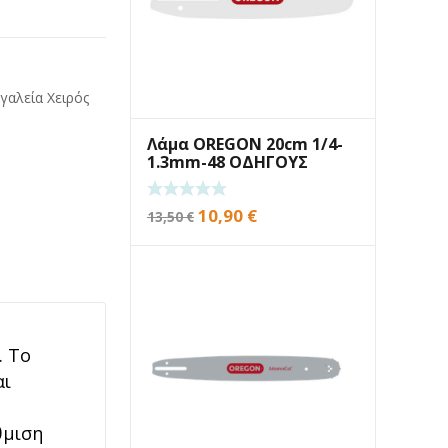
γαλεία Χειρός
Λάμα OREGON 20cm 1/4-
1.3mm-48 ΟΔΗΓΟΥΣ
Original
Η
10,90
€
13,50
€
price
τρέχουσα
was:
τιμή
13,50 €.
είναι:
10,90 €.
. Το
αι
θμιση