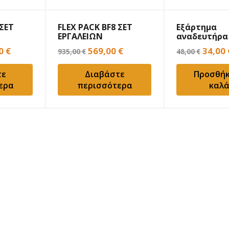
 ΣΕΤ
FLEX PACK BF8 ΣΕΤ
Εξάρτημα
ΕΡΓΑΛΕΙΩΝ
αναδευτήρα
ΜΠΑΤΑΡΙΑΣ
κόλλας-κον
nal
Η
Original
Η
Origin
00
€
569,00
€
34,00
935,00
€
48,00
€
BENMAN DL
τρέχουσα
price
τρέχουσα
price
τε
Διαβάστε
Προσθήκ
τιμή
was:
τιμή
was:
ερα
περισσότερα
καλά
00 €.
είναι:
935,00 €.
είναι:
48,00 
639,00 €.
569,00 €.