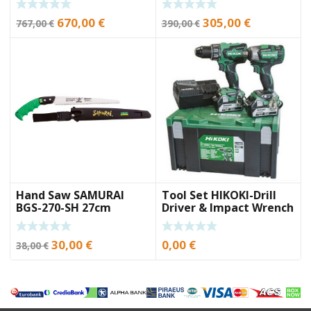
Original
Current
Original
Current
670,00
€
305,00
€
767,00
€
390,00
€
price
price
price
price
was:
is:
was:
is:
767,00 €.
670,00 €.
390,00 €.
305,00 €.
Hand Saw SAMURAI
Tool Set HIKOKI-Drill
BGS-270-SH 27cm
Driver & Impact Wrench
18V
Original
Current
30,00
€
0,00
€
38,00
€
price
price
was:
is:
38,00 €.
30,00 €.