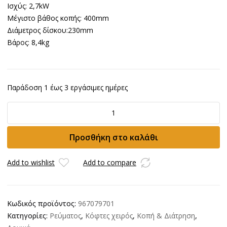
Ισχύς: 2,7kW
Μέγιστο βάθος κοπής: 400mm
Διάμετρος δίσκου:230mm
Βάρος: 8,4kg
Παράδοση 1 έως 3 εργάσιμες ημέρες
Κόφτης
HUSQVARNA
K4000
Προσθήκη στο καλάθι
Cut-
N-
Break
Add to wishlist
Add to compare
ποσότητα
Κωδικός προϊόντος:
967079701
Κατηγορίες:
Ρεύματος
,
Κόφτες χειρός
,
Κοπή & Διάτρηση
,