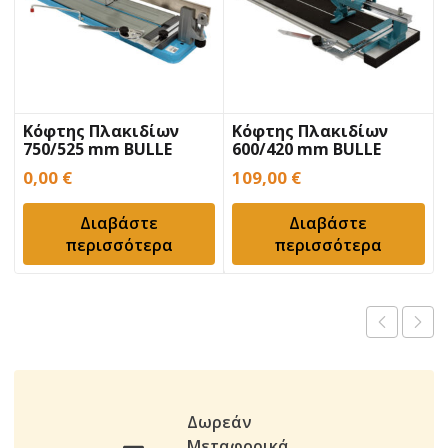
Κόφτης Πλακιδίων
Κόφτης Πλακιδίων
750/525 mm BULLE
600/420 mm BULLE
Χειρός με
Χειρός με
0,00
€
109,00
€
μοιρογνωμόνιο
μοιρογνωμόνιο
Διαβάστε
Διαβάστε
περισσότερα
περισσότερα
Δωρεάν
Μεταφορικά