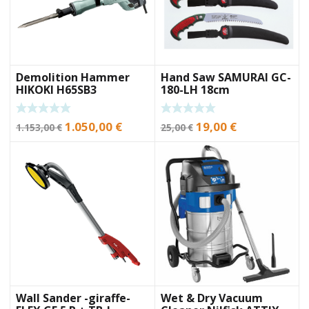
Demolition Hammer
Hand Saw SAMURAI GC-
HIKOKI H65SB3
180-LH 18cm
Original
Current
Original
Current
1.050,00
€
19,00
€
1.153,00
€
25,00
€
price
price
price
price
was:
is:
was:
is:
1.153,00 €.
1.050,00 €.
25,00 €.
19,00 €.
Wall Sander -giraffe-
Wet & Dry Vacuum