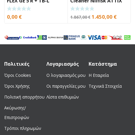
FLEX GE 5 R + TB-L
Cleaner Nilfisk ATTIX
961-01 16A
Original
Curren
0,00
€
1.450,00
€
1.867,00
€
price
price
was:
is:
1.867,00 €.
1.450,0
Πολιτικές
Λογαριασμός
Κατάστημα
Όροι Cookies
Ο λογαριασμός μου
Η Εταιρεία
Όροι Χρήσης
Οι παραγγελίες μου
Τεχνικά Στοιχεία
Πολιτική απορρήτου
Λίστα επιθυμιών
Ακύρωσης/
Επιστροφών
Τρόποι πληρωμών