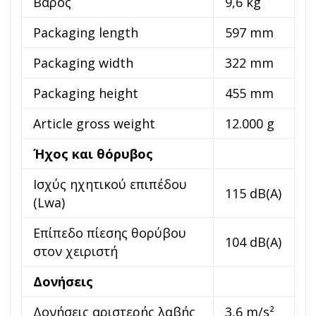
Βάρος
9,6 kg
Packaging length
597 mm
Packaging width
322 mm
Packaging height
455 mm
Article gross weight
12.000 g
Ήχος και θόρυβος
Ισχύς ηχητικού επιπέδου
115 dB(A)
(Lwa)
Επίπεδο πίεσης θορύβου
104 dB(A)
στον χειριστή
Δονήσεις
Δονήσεις αριστερής λαβής
3,6 m/s²