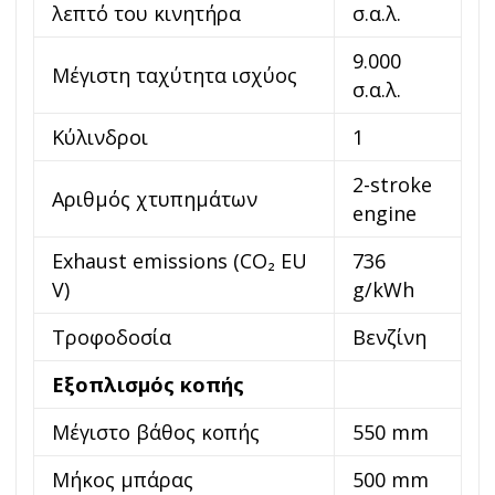
λεπτό του κινητήρα
σ.α.λ.
9.000
Μέγιστη ταχύτητα ισχύος
σ.α.λ.
Κύλινδροι
1
2-stroke
Αριθμός χτυπημάτων
engine
Exhaust emissions (CO₂ EU
736
V)
g/kWh
Τροφοδοσία
Βενζίνη
Εξοπλισμός κοπής
Μέγιστο βάθος κοπής
550 mm
Μήκος μπάρας
500 mm