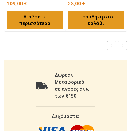
Χειρός με
109,00
€
28,00
€
μοιρογνωμόνιο
Διαβάστε
Προσθήκη στο
περισσότερα
καλάθι
Δωρεάν
Μεταφορικά
σε αγορές άνω
των €150
Δεχόμαστε: