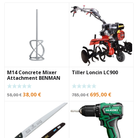
M14 Concrete Mixer
Tiller Loncin LC900
Attachment BENMAN
MK160M
Original
Current
Original
Current
38,00
€
695,00
€
58,00
€
785,00
€
price
price
price
price
was:
is:
was:
is:
58,00 €.
38,00 €.
785,00 €.
695,00 €.