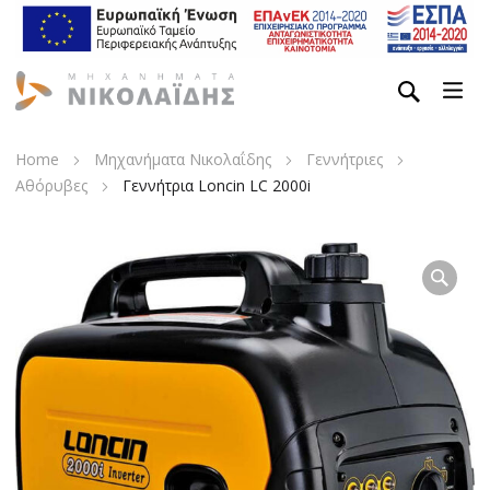
Home
Μηχανήματα Νικολαΐδης
Γεννήτριες
Αθόρυβες
Γεννήτρια Loncin LC 2000i