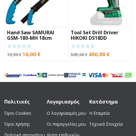
Hand Saw SAMURAI
Tool Set Drill Driver
GSM-180-MH 18cm
HIKOKI DS18DD
Original
Current
Original
Current
16,00
€
400,00
€
19,90
€
505,00
€
price
price
price
price
was:
is:
was:
is:
19,90 €.
16,00 €.
505,00 €.
400,00 €.
Πολιτικές
Λογαριασμός
Κατάστημα
Όροι Cookies
Ο λογαριασμός μου
Η Εταιρεία
Όροι Χρήσης
Οι παραγγελίες μου
Τεχνικά Στοιχεία
Πολιτική απορρήτου
Λίστα επιθυμιών