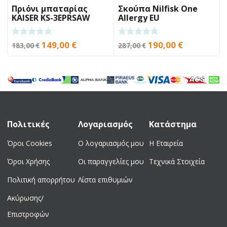
Πριόνι μπαταρίας
Σκούπα Nilfisk One
KAISER KS-3EPRSAW
Allergy EU
Original
Η
Original
Η
149,00
€
190,00
€
183,00
€
287,00
€
price
τρέχουσα
price
τρέχουσα
was:
τιμή
was:
τιμή
183,00 €.
είναι:
287,00 €.
είναι:
149,00 €.
190,00 €.
Πολιτικές
Λογαριασμός
Κατάστημα
Όροι Cookies
Ο λογαριασμός μου
Η Εταιρεία
Όροι Χρήσης
Οι παραγγελίες μου
Τεχνικά Στοιχεία
Πολιτική απορρήτου
Λίστα επιθυμιών
Ακύρωσης/
Επιστροφών