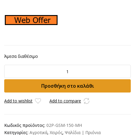
Άμεσα διαθέσιμο
Σάρακας
χειρός
SAMURAI
Προσθήκη στο καλάθι
GSM-
150-
MH
Add to wishlist
Add to compare
15cm
ποσότητα
Κωδικός προϊόντος:
02P-GSM-150-MH
Κατηγορίες:
Αγροτικά
,
Χειρός
,
Ψαλίδια | Πριόνια