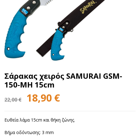
Σάρακας χειρός SAMURAI GSM-
150-MH 15cm
Original
Η
18,90
€
22,00
€
price
τρέχουσα
was:
τιμή
Ευθεία λάμα 15cm και θήκη ζώνης.
22,00 €.
είναι:
Βήμα οδόντωσης: 3 mm
18,90 €.