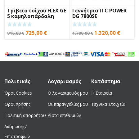
Τριβείο τοίχου FLEX GE
Γεννήτρια ITC POWER
5 καμηλοπάρδαλη
DG 7800SE
Original
Η
Original
Η
725,00
€
1.320,00
€
916,00
€
1.700,00
€
price
τρέχουσα
price
τρέχο
was:
τιμή
was:
τιμή
916,00 €.
είναι:
1.700,00 €.
είναι:
725,00 €.
1.320,0
Πολιτικές
Λογαριασμός
Κατάστημα
Όροι Cookies
Ο λογαριασμός μου
Η Εταιρεία
Όροι Χρήσης
Οι παραγγελίες μου
Τεχνικά Στοιχεία
Πολιτική απορρήτου
Λίστα επιθυμιών
Ακύρωσης/
Επιστροφών