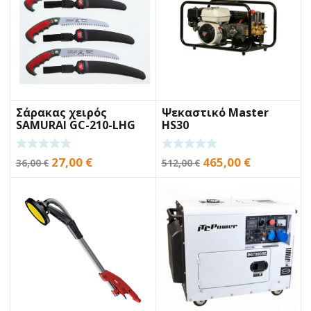
Σάρακας χειρός
Ψεκαστικό Master
SAMURAI GC-210-LHG
HS30
21cm
Original
Η
Original
Η
27,00
€
465,00
€
36,00
€
512,00
€
price
τρέχουσα
price
τρέχουσα
was:
τιμή
was:
τιμή
36,00 €.
είναι:
512,00 €.
είναι:
27,00 €.
465,00 €.