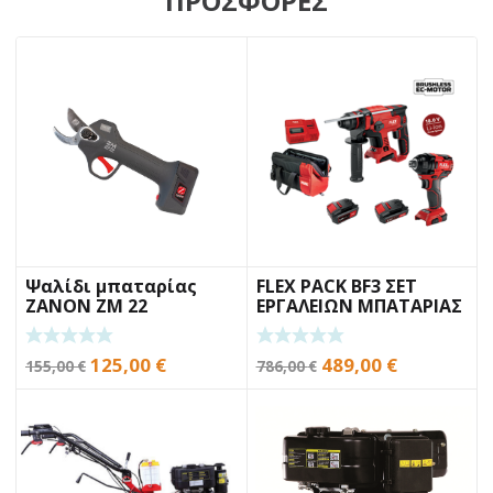
ΠΡΟΣΦΟΡΕΣ
Ψαλίδι μπαταρίας
FLEX PACK BF3 ΣΕΤ
ZANON ZM 22
ΕΡΓΑΛΕΙΩΝ ΜΠΑΤΑΡΙΑΣ
Original
Η
Original
Η
125,00
€
489,00
€
155,00
€
786,00
€
price
τρέχουσα
price
τρέχουσα
was:
τιμή
was:
τιμή
155,00 €.
είναι:
786,00 €.
είναι:
125,00 €.
489,00 €.