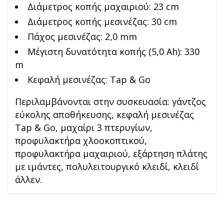
Διάμετρος κοπής μαχαιριού:
23 cm
Διάμετρος κοπής μεσινέζας:
30 cm
Πάχος μεσινέζας:
2,0 mm
Μέγιστη δυνατότητα κοπής (5,0 Ah):
330
m
Κεφαλή μεσινέζας:
Tap & Gο
Περιλαμβάνονται στην συσκευασία: γ
άντζος
εύκολης αποθήκευσης, κ
εφαλή μεσινέζας
Tap & Go, μ
αχαίρι 3 πτερυγίων,
π
ροφυλακτήρα χλοοκοπτικού,
π
ροφυλακτήρα μαχαιριού, ε
ξάρτηση πλάτης
με ιμάντες, π
ολυλειτουργικό κλειδί, κ
λειδί
άλλεν.