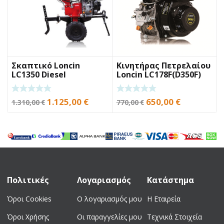
Σκαπτικό Loncin
Κινητήρας Πετρελαίου
LC1350 Diesel
Loncin LC178F(D350F)
6,7Hp
Original
Η
Original
Η
1.125,00
€
650,00
€
1.310,00
€
770,00
€
price
τρέχουσα
price
τρέχουσα
was:
τιμή
was:
τιμή
1.310,00 €.
είναι:
770,00 €.
είναι:
1.125,00 €.
650,00 €.
Πολιτικές
Λογαριασμός
Κατάστημα
Όροι Cookies
Ο λογαριασμός μου
Η Εταιρεία
Όροι Χρήσης
Οι παραγγελίες μου
Τεχνικά Στοιχεία