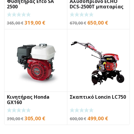
Φυσητήρας Efco SA
Αλυσοπρίονο ECHO
2500
DCS-2500T μπαταρίας
Original
Η
Original
Η
319,00
€
650,00
€
365,00
€
670,00
€
price
τρέχουσα
price
τρέχουσα
was:
τιμή
was:
τιμή
365,00 €.
είναι:
670,00 €.
είναι:
319,00 €.
650,00 €.
Κινητήρας Honda
Σκαπτικό Loncin LC750
GX160
Original
Η
Original
Η
305,00
€
499,00
€
390,00
€
600,00
€
price
τρέχουσα
price
τρέχουσα
was:
τιμή
was:
τιμή