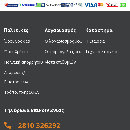
390,00 €.
είναι:
600,00 €.
είναι:
305,00 €.
499,00 €.
Πολιτικές
Λογαριασμός
Κατάστημα
Όροι Cookies
Ο λογαριασμός μου
Η Εταιρεία
Όροι Χρήσης
Οι παραγγελίες μου
Τεχνικά Στοιχεία
Πολιτική απορρήτου
Λίστα επιθυμιών
Ακύρωσης/
Επιστροφών
Τρόποι πληρωμών
Τηλέφωνα Επικοινωνίας
2810 326292