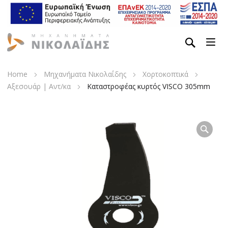
Home
Μηχανήματα Νικολαΐδης
Χορτοκοπτικά
Αξεσουάρ | Αντ/κα
Καταστροφέας κυρτός VISCO 305mm