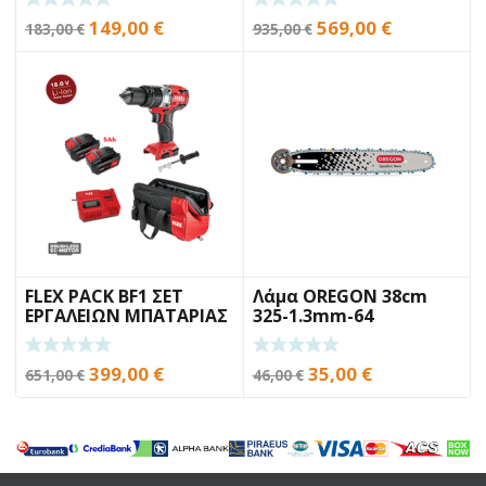
Original
Η
Original
Η
149,00
€
569,00
€
183,00
€
935,00
€
price
τρέχουσα
price
τρέχουσα
was:
τιμή
was:
τιμή
183,00 €.
είναι:
935,00 €.
είναι:
149,00 €.
569,00 €.
FLEX PACK BF1 ΣΕΤ
Λάμα OREGON 38cm
ΕΡΓΑΛΕΙΩΝ ΜΠΑΤΑΡΙΑΣ
325-1.3mm-64
ΟΔΗΓΟΥΣ SPEEDCUT
Original
Η
Original
Η
399,00
€
35,00
€
651,00
€
46,00
€
price
τρέχουσα
price
τρέχουσα
was:
τιμή
was:
τιμή
651,00 €.
είναι:
46,00 €.
είναι:
399,00 €.
35,00 €.