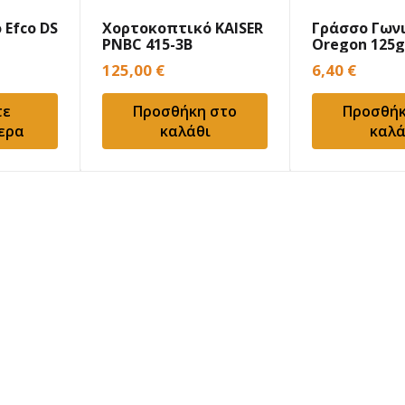
 Efco DS
Χορτοκοπτικό KAISER
Γράσσο Γων
PNBC 415-3B
Oregon 125g
125,00
€
6,40
€
τε
Προσθήκη στο
Προσθήκ
ερα
καλάθι
καλά