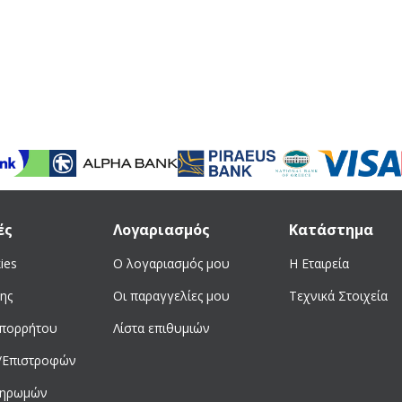
ές
Λογαριασμός
Κατάστημα
ies
Ο λογαριασμός μου
Η Εταιρεία
ης
Οι παραγγελίες μου
Τεχνικά Στοιχεία
απορρήτου
Λίστα επιθυμιών
/Επιστροφών
ληρωμών