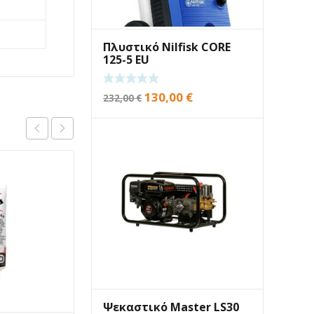
Πλυστικό Nilfisk CORE
125-5 EU
Original
Η
130,00
€
232,00
€
price
τρέχουσα
was:
τιμή
232,00 €.
είναι:
130,00 €.
Ψεκαστικό Master LS30