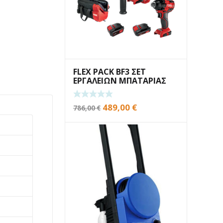
FLEX PACK BF3 ΣΕΤ
ΕΡΓΑΛΕΙΩΝ ΜΠΑΤΑΡΙΑΣ
Original
Η
489,00
€
786,00
€
price
τρέχουσα
was:
τιμή
786,00 €.
είναι:
489,00 €.