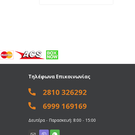
price
τρέχουσα
was:
τιμή
69,90 €.
είναι:
62,50 €.
Τηλέφωνα Επικοινωνίας
2810 326292
6999 169169
Δευτέρα - Παρασκευή: 8:00 - 15:00