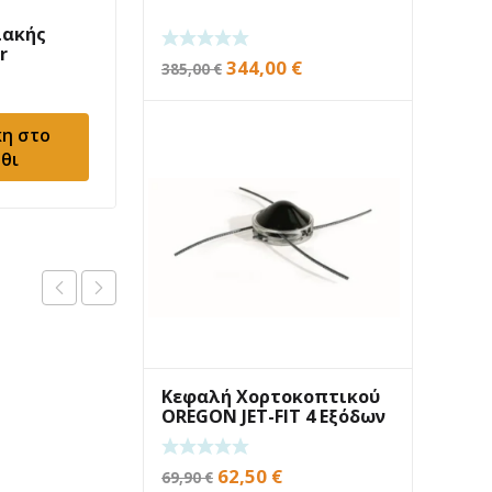
ιακής
Αλυσοπρίονο Efco
r
MT5200
Original
Η
344,00
€
385,00
€
525,00
€
price
τρέχουσα
was:
τιμή
η στο
Προσθήκη στο
385,00 €.
είναι:
θι
καλάθι
344,00 €.
Κεφαλή Χορτοκοπτικού
OREGON JET-FIT 4 Εξόδων
Original
Η
62,50
€
69,90
€