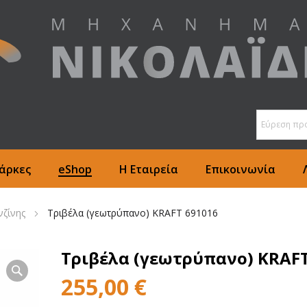
άρκες
eShop
Η Εταιρεία
Επικοινωνία
νζίνης
Τριβέλα (γεωτρύπανο) KRAFT 691016
Τριβέλα (γεωτρύπανο) KRAFT
255,00
€