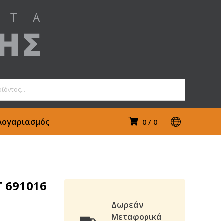
Λογαριασμός
0
0
 691016
Δωρεάν
Μεταφορικά