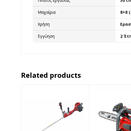
Πλάτος Εργασίας
30 c
Μαχαίρια
8+8 (
Χρήση
Ερασ
Εγγύηση
2 Έτ
Related products