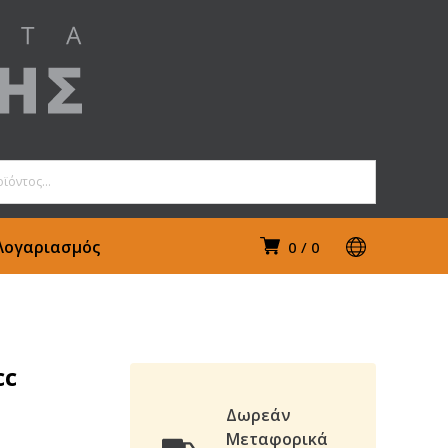
Λογαριασμός
0
0
cc
Δωρεάν
Μεταφορικά