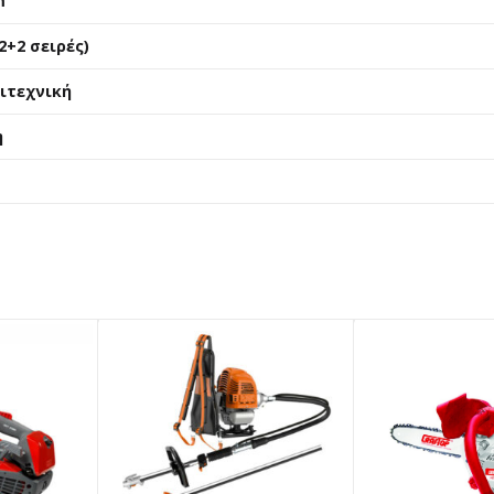
m
2+2 σειρές)
ιτεχνική
η