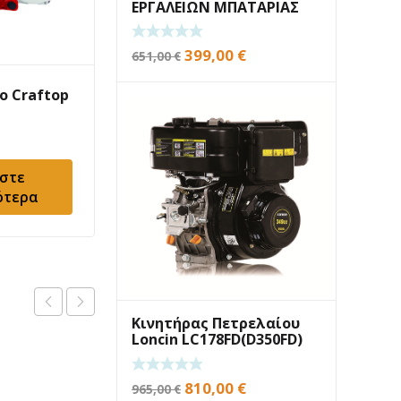
ΕΡΓΑΛΕΙΩΝ ΜΠΑΤΑΡΙΑΣ
Original
Η
399,00
€
651,00
€
price
τρέχουσα
ο Craftop
Χορτοκοπτικό Efco
was:
τιμή
Stark 3810T
651,00 €.
είναι:
389,00
€
399,00 €.
στε
Προσθήκη στο
ότερα
καλάθι
Κινητήρας Πετρελαίου
Loncin LC178FD(D350FD)
6,7Hp Σφήνα
Original
Η
810,00
€
965,00
€