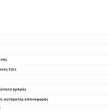
t
ίνης
ονος 52cc
χύτητα εμπρός
νί αυτόματης επαναφοράς