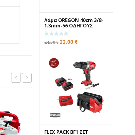
Λάμα OREGON 40cm 3/8-
1.3mm-56 ΟΔΗΓΟΥΣ
Original
Η
22,00
€
24,50
€
price
τρέχουσα
was:
τιμή
24,50 €.
είναι:
22,00 €.
FLEX PACK BF1 ΣΕΤ