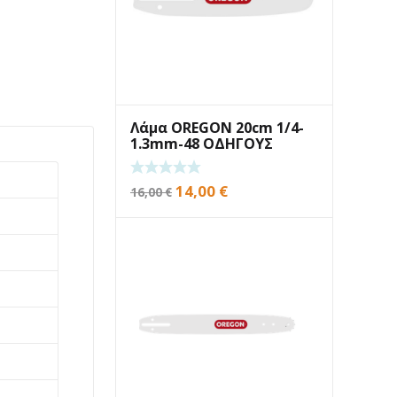
Λάμα OREGON 20cm 1/4-
1.3mm-48 ΟΔΗΓΟΥΣ
Original
Η
14,00
€
16,00
€
price
τρέχουσα
was:
τιμή
16,00 €.
είναι:
14,00 €.