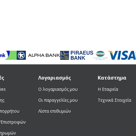
ές
Λογαριασμός
Κατάστημα
ies
Ο λογαριασμός μου
Η Εταιρεία
ης
Οι παραγγελίες μου
Τεχνικά Στοιχεία
απορρήτου
Λίστα επιθυμιών
/Επιστροφών
ληρωμών