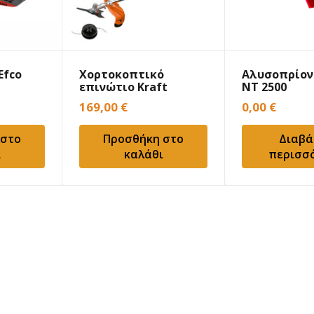
Efco
Χορτοκοπτικό
Αλυσοπρίον
επινώτιο Kraft
NT 2500
691055
169,00
€
0,00
€
 στο
Προσθήκη στο
Διαβά
ι
καλάθι
περισσ