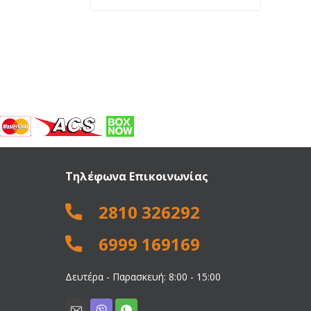
price
τρέχουσα
was:
τιμή
965,00 €.
είναι:
810,00 €.
Τηλέφωνα Επικοινωνίας
2810 326292
6999 169169
Δευτέρα - Παρασκευή: 8:00 - 15:00