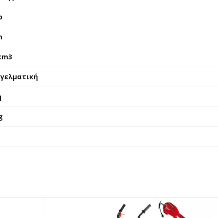
p
m
 cm3
γελματική
η
g