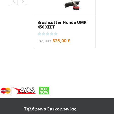
Brushcutter Honda UMK
450 XEET
Original
Current
825,00
€
945,00
€
price
price
was:
is:
945,00 €.
825,00 €.
Τηλέφωνα Επικοινωνίας