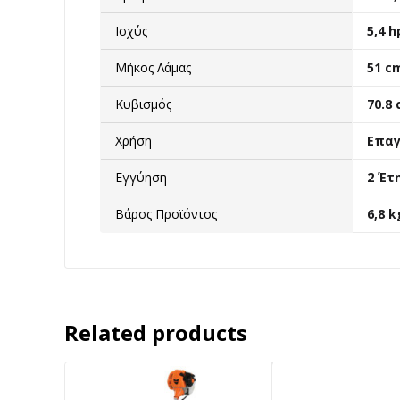
Ισχύς
5,4 h
Μήκος Λάμας
51 c
Κυβισμός
70.8
Χρήση
Επαγ
Εγγύηση
2 Έτ
Βάρος Προϊόντος
6,8 k
Related products