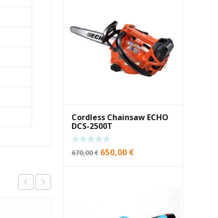
Cordless Chainsaw ECHO
DCS-2500T
Original
Current
650,00
€
670,00
€
price
price
was:
is:
670,00 €.
650,00 €.