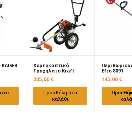
 KAISER
Χορτοκοπτικό
Περιθωριοκ
Τροχήλατο Kraft
Efco 8091
691061
205,00
€
145,00
€
 στο
Προσθήκη στο
Προσθήκ
ι
καλάθι
καλά