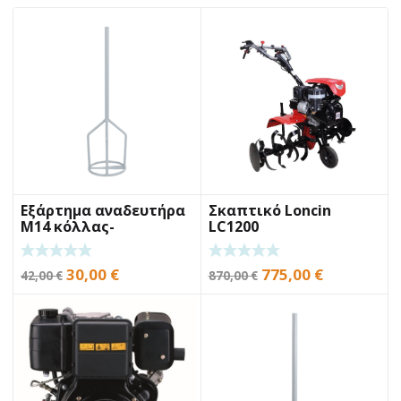
Εξάρτημα αναδευτήρα
Σκαπτικό Loncin
Μ14 κόλλας-
LC1200
αρμόστοκου BENMAN
KR120M
Original
Η
Original
Η
30,00
€
775,00
€
42,00
€
870,00
€
price
τρέχουσα
price
τρέχουσα
was:
τιμή
was:
τιμή
42,00 €.
είναι:
870,00 €.
είναι:
30,00 €.
775,00 €.